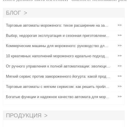
но из пищевых материалов?
р, большой бизн
БЛОГ
Торговые автоматы мороженого: тихое расширение на запа
>>
дных рынках
Выбор, недорогая эксплуатация и сезонная приготовление
>>
мороженого для малого бизнеса
Коммерческие машины для мороженого: руководство для г
>>
лобальных покупателей по настройке вкуса, аварийному об
служиванию и увеличению прибыли.
10 креативных наполнений мороженого идеально подходит
>>
для вашего торгового аппарата мороженого Huaxin Не проп
устите!'
От ручного управления к полной автоматизации: эволюция
>>
торговых автоматов для мороженого
Мягкий сервис против замороженного йогурта: какой продук
>>
т продается лучше?
Торговые автоматы с мягким сервисом: как решить пробле
>>
мы адаптации сцены, технического обслуживания и рентаб
ельности?
Богатые функции и надежное качество автомата для моро
>>
женого улучшили пользовательский опыт.
ПРОДУКЦИЯ