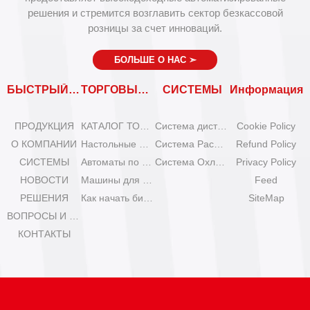
решения и стремится возглавить сектор безкассовой
розницы за счет инноваций.
БОЛЬШЕ О НАС
➣
БЫСТРЫЙ ВХОД
ТОРГОВЫЕ АВТОМАТЫ
СИСТЕМЫ
Информация
ПРОДУКЦИЯ
КАТАЛОГ ТОРГОВЫХ АВТОМАТОВ
Система дистанционного управления
Cookie Policy
О КОМПАНИИ
Настольные мини-машины для мороженого
Система Расширения
Refund Policy
СИСТЕМЫ
Автоматы по продаже мороженого Olala
Система Охлаждения
Privacy Policy
НОВОСТИ
Машины для мороженого IYogurt
Feed
РЕШЕНИЯ
Как начать бизнес с автоматами мороженого?
SiteMap
ВОПРОСЫ И ОТВЕТЫ
КОНТАКТЫ