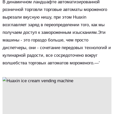
прибыль за счет оптимизации продаж на основе
В динамичном ландшафте автоматизированной
данных.Помимо функциональности, они создают радостные
розничной торговли торговые автоматы мороженого
моменты - от детского удовольствия до пары, разделяющих
вырезали вкусную нишу, при этом Huaxin
пользовательские морожены, превращая повседневные
возглавляет заряд в переопределении того, как мы
взаимодействия в сладкие воспоминания и переопределяя
потребление замороженных десертов.
получаем доступ к замороженным изысканиям.Эти
машины - это гораздо больше, чем просто
диспетчеры, они - сочетание передовых технологий и
кулинарной радости, все сосредоточено вокруг
волшебства торговых автоматов мороженого.—’