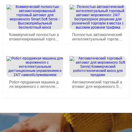
Коммерческий полностью а
Полностью автоматический
втоматизированный торговы
интеллектуальный торговый
й автомат для мороженого
автомат мороженого: 24/7 б
Smart Soft Serve - Высокопр
еспризорное решение для р
ибыльный беспилотный кио
озничной торговли в местах
ск
с высоким уровнем трафика
Робот-продажная машина д
Автоматический торговый а
ля мороженого с интеллект
втомат для мороженого Soft
уальным дистанционным уп
Serve| Коммерческий робото
равлением и 24/7 самообсл
технический киоск для прод
уживанием
ажи