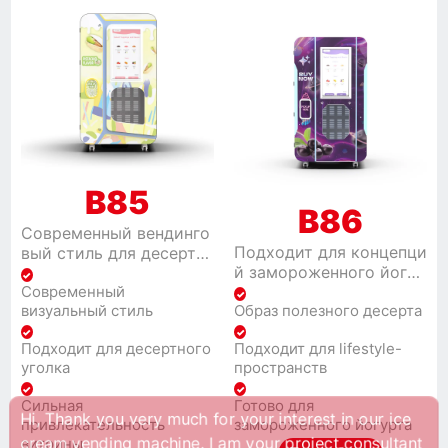
B85
B86
Современный вендинго
Подходит для концепци
вый стиль для десертн
й замороженного йогур
ых точек с акцентом на
Современный
та, продуктов в стиле а
soft serve.
визуальный стиль
Образ полезного десерта
саи и десертов с полез
ным позиционирование
Подходит для десертного
Подходит для lifestyle-
м.
уголка
пространств
Thank you very much for your interest in our ice
m vending machine. I am your project consultant
Сильная
Готово для
привлекательность
замороженного йогурта
welcome to contact me.
витрины