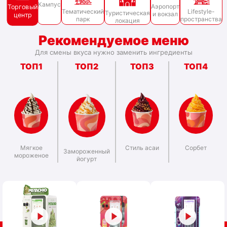
Кампус
Аэропорт
Торговый
Lifestyle-
Тематический
Туристическая
и вокзал
центр
пространства
парк
локация
Рекомендуемое меню
Для смены вкуса нужно заменить ингредиенты
ТОП1
ТОП2
ТОП3
ТОП4
Мягкое
Стиль асаи
Сорбет
Замороженный
мороженое
йогурт