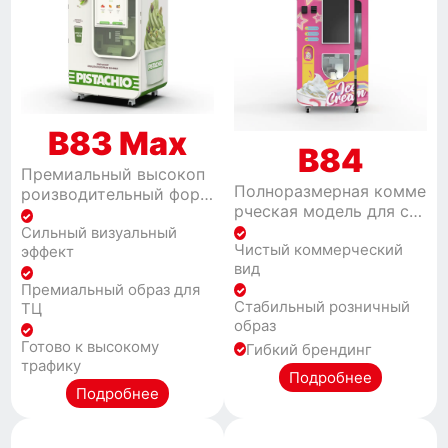
B83 Max
B84
Премиальный высокоп
Полноразмерная комме
роизводительный форм
рческая модель для ста
ат для коммерческих л
бильной работы морож
Сильный визуальный
окаций с высоким траф
Чистый коммерческий
еного в формате самоо
эффект
иком
вид
бслуживания.
Премиальный образ для
Стабильный розничный
ТЦ
образ
Готово к высокому
Гибкий брендинг
трафику
Подробнее
Подробнее