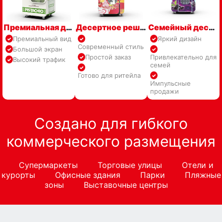
Премиальная десертная точка для ТЦ
Десертное решение для высокого трафика
Семейный десертный уголок
Премиальный вид
Яркий дизайн
Современный стиль
Большой экран
Простой заказ
Привлекательно для
Высокий трафик
семей
Готово для ритейла
Импульсные
продажи
Создано для гибкого
коммерческого размещения
Супермаркеты
Торговые улицы
Отели и
курорты
Офисные здания
Парки
Пляжные
зоны
Выставочные центры