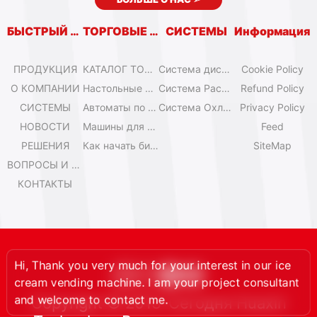
БЫСТРЫЙ ВХОД
ТОРГОВЫЕ АВТОМАТЫ
СИСТЕМЫ
Информация
ПРОДУКЦИЯ
КАТАЛОГ ТОРГОВЫХ АВТОМАТОВ
Система дистанционного управления
Cookie Policy
О КОМПАНИИ
Настольные мини-машины для мороженого
Система Расширения
Refund Policy
СИСТЕМЫ
Автоматы по продаже мороженого Olala
Система Охлаждения
Privacy Policy
НОВОСТИ
Машины для мороженого IYogurt
Feed
РЕШЕНИЯ
Как начать бизнес с автоматами мороженого?
SiteMap
ВОПРОСЫ И ОТВЕТЫ
КОНТАКТЫ
 Thank you very much for your interest in our ice
am vending machine. I am your project consultant
d welcome to contact me.
Copyright © 2013-Сегодня Huaxin