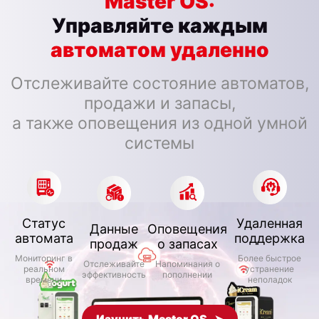
Master OS:
Управляйте каждым
автоматом удаленно
Отслеживайте состояние автоматов,
продажи и запасы,
а также оповещения из одной умной
системы
Статус
Удаленная
Данные
Оповещения
автомата
поддержка
продаж
о запасах
Мониторинг в
Более быстрое
Отслеживайте
Напоминания о
реальном
устранение
эффективность
пополнении
времени
неполадок