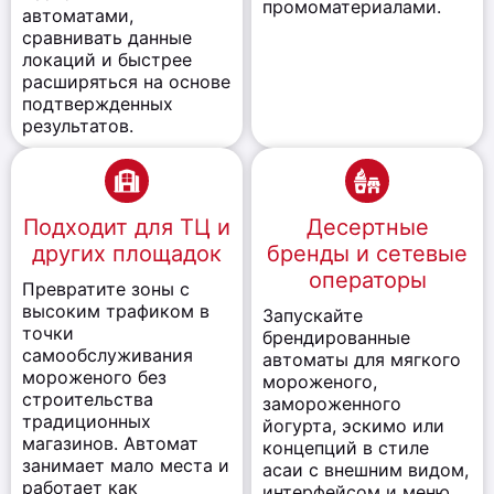
промоматериалами.
автоматами,
сравнивать данные
локаций и быстрее
расширяться на основе
подтвержденных
результатов.
Подходит для ТЦ и
Десертные
других площадок
бренды и сетевые
операторы
Превратите зоны с
высоким трафиком в
Запускайте
точки
брендированные
самообслуживания
автоматы для мягкого
мороженого без
мороженого,
строительства
замороженного
традиционных
йогурта, эскимо или
магазинов. Автомат
концепций в стиле
занимает мало места и
асаи с внешним видом,
работает как
интерфейсом и меню