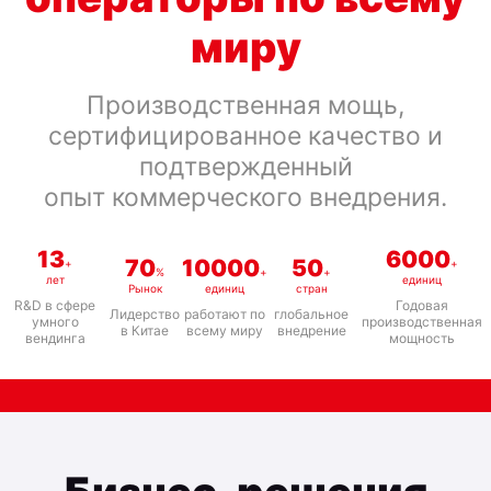
миру
Производственная мощь,
сертифицированное качество и
подтвержденный
опыт коммерческого внедрения.
13
6000
70
10000
50
+
+
%
+
+
лет
единиц
Рынок
единиц
стран
R&D в сфере
Годовая
Лидерство
работают по
глобальное
умного
производственная
в Китае
всему миру
внедрение
вендинга
мощность