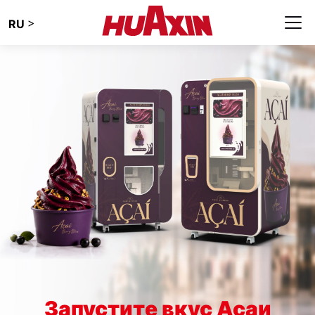
>
RU
Запустите вкус Асаи