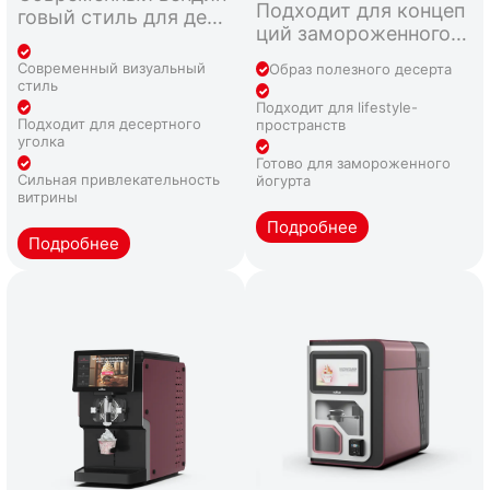
Подходит для концеп
говый стиль для десе
ций замороженного й
ртных точек с акцент
огурта, продуктов в с
ом на soft serve.
Современный визуальный
Образ полезного десерта
тиле асаи и десертов
стиль
с полезным позицион
Подходит для lifestyle-
ированием.
Подходит для десертного
пространств
уголка
Готово для замороженного
Сильная привлекательность
йогурта
витрины
Подробнее
Подробнее