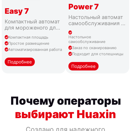
Power 7
Easy 7
Настольный автомат
Компактный автомат
самообслуживания д
для мороженого для
ля мороженого для с
небольших коммерче
тоек и компактных ро
Настольное
Компактная площадь
ских площадок и тест
зничных точек.
самообслуживание
Простое размещение
овых локаций.
Заказ по сканированию
Автоматизированная работа
Подходит для столешницы
Подробнее
Подробнее
Почему операторы
выбирают Huaxin
Создано для надежного