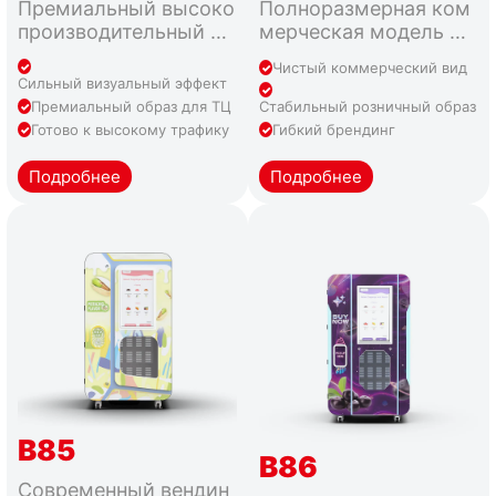
Премиальный высоко
Полноразмерная ком
производительный фо
мерческая модель дл
рмат для коммерческ
я стабильной работы
Чистый коммерческий вид
их локаций с высоки
мороженого в формат
Сильный визуальный эффект
м трафиком
е самообслуживания.
Премиальный образ для ТЦ
Стабильный розничный образ
Готово к высокому трафику
Гибкий брендинг
Подробнее
Подробнее
B85
B86
Современный вендин