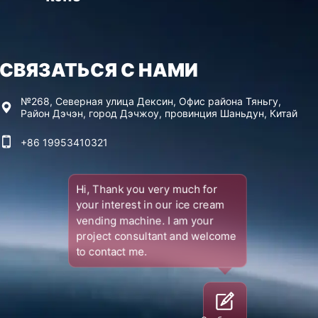
СВЯЗАТЬСЯ С НАМИ
№268, Северная улица Дексин, Офис района Тяньгу,
Район Дэчэн, город Дэчжоу, провинция Шаньдун, Китай
+86 19953410321
Hi, Thank you very much for
your interest in our ice cream
vending machine. I am your
project consultant and welcome
to contact me.