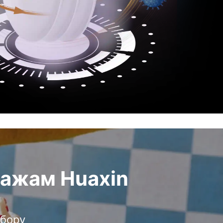
ажам Huaxin
ыбору