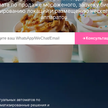
ата по продаже мороженого, запуску би
ированию локаций и размещению неско
аппаратов
Консульта
туальных автоматов по
оматизированные решения и