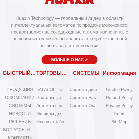
Huaxin Technology — глобальный лидер в области
интеллектуальных автоматов по продаже мороженого,
предоставляет высокодоходные автоматизированные
решения и стремится возглавить сектор безкассовой
розницы за счет инноваций.
БОЛЬШЕ О НАС
➣
БЫСТРЫЙ ВХОД
ТОРГОВЫЕ АВТОМАТЫ
СИСТЕМЫ
Информация
ПРОДУКЦИЯ
КАТАЛОГ ТОРГОВЫХ АВТОМАТОВ
Система дистанционного управления
Cookie Policy
О КОМПАНИИ
Настольные мини-машины для мороженого
Система Расширения
Refund Policy
СИСТЕМЫ
Автоматы по продаже мороженого Olala
Система Охлаждения
Privacy Policy
НОВОСТИ
Машины для мороженого IYogurt
Feed
РЕШЕНИЯ
Как начать бизнес с автоматами мороженого?
SiteMap
ВОПРОСЫ И ОТВЕТЫ
КОНТАКТЫ