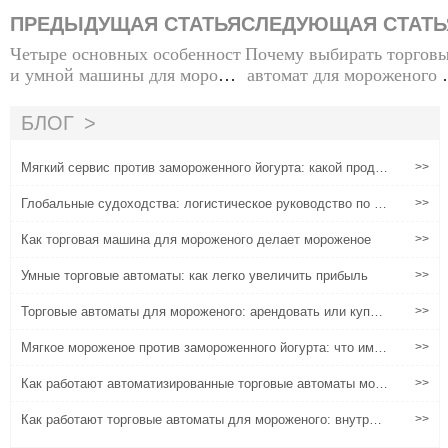
ПРЕДЫДУЩАЯ СТАТЬЯ
СЛЕДУЮЩАЯ СТАТЬ
Четыре основных особенност
Почему выбирать торгов
и умной машины для мороже
автомат для мороженого 
ного
д традиционны
БЛОГ
Мягкий сервис против замороженного йогурта: какой продук
>>
т продается лучше?
Глобальные судоходства: логистическое руководство по и
>>
мпорту крупных мороженого машин из Китая
Как торговая машина для мороженого делает мороженое
>>
Умные торговые автоматы: как легко увеличить прибыль
>>
Торговые автоматы для мороженого: арендовать или купит
>>
ь?Вопрос, который стоит размышлять
Мягкое мороженое против замороженного йогурта: что имее
>>
т лучшие прибыли?
Как работают автоматизированные торговые автоматы мор
>>
оженого: где технологии встречаются с удобством
Как работают торговые автоматы для мороженого: внутри т
>>
ехнологии, стоящей за полностью автоматизированными ро