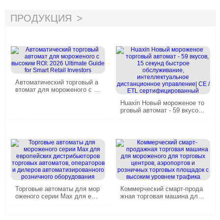
ботами мягкого сервирования
ПРОДУКЦИЯ
Автоматический торговый а
втомат для мороженого с в
ысоким ROI: 2026 Ultimate G
Huaxin Новый мороженое то
uide for Smart Retail Investor
рговый автомат - 59 вкусов,
s
15 секунд быстрое обслужи
вание, интеллектуальное ди
станционное управление| C
E / ETL сертифицированный
Торговые автоматы для мор
Коммерческий смарт-прода
оженого серии Max для евр
жная торговая машина для
опейских дистрибьюторов т
мороженого для торговых ц
орговых автоматов, операто
ентров, аэропортов и рознич
ров и дилеров автоматизиро
ных торговых площадок с в