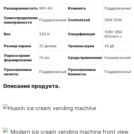
Расширенная сеть
WiFi 4G
Изменить
Поддержанный
Самоопределение
Поддержанный
Customized
OEM ODM
неисправности
1080 1850
Вес
320 кг
Спецификация
800mm××
Размер экрана
32 дюйма
Уровень шума
45 дБ
Первое время
15 sec
Среда применения
Коммерческий
формирования
Признаваемые
Признаваемые
Поддержанный
Поддержанный
монеты
банкноты
Описание продукта.