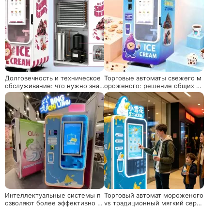
Долговечность и техническое
Торговые автоматы свежего м
обслуживание: что нужно знат
ороженого: решение общих п
ь о долгосрочной эксплуатаци
роблем для новых операторов
и робото-машин для морожен
и повышение рентабельности
ого
Интеллектуальные системы п
Торговый автомат мороженого
озволяют более эффективно р
vs традиционный мягкий серв
аботать с торговыми автомата
исный автомат: что лучше?