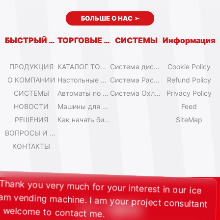
БОЛЬШЕ О НАС
➣
БЫСТРЫЙ ВХОД
ТОРГОВЫЕ АВТОМАТЫ
СИСТЕМЫ
Информация
ПРОДУКЦИЯ
КАТАЛОГ ТОРГОВЫХ АВТОМАТОВ
Система дистанционного управления
Cookie Policy
О КОМПАНИИ
Настольные мини-машины для мороженого
Система Расширения
Refund Policy
СИСТЕМЫ
Автоматы по продаже мороженого Olala
Система Охлаждения
Privacy Policy
НОВОСТИ
Машины для мороженого IYogurt
Feed
РЕШЕНИЯ
Как начать бизнес с автоматами мороженого?
SiteMap
ВОПРОСЫ И ОТВЕТЫ
КОНТАКТЫ
Hi, Thank you very much for your interest in our ice
cream vending machine. I am your project consultant
and welcome to contact me.