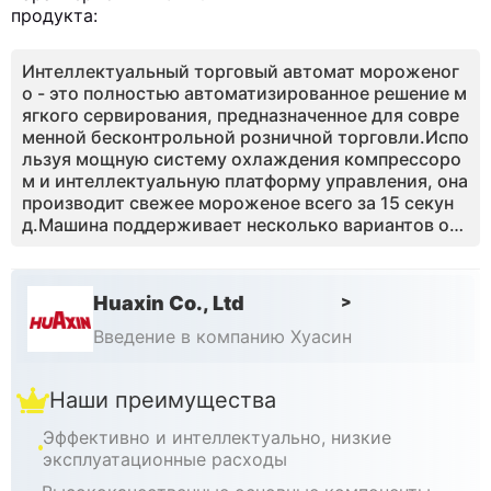
продукта:
Интеллектуальный торговый автомат мороженог
о - это полностью автоматизированное решение м
ягкого сервирования, предназначенное для совре
менной бесконтрольной розничной торговли.Испо
льзуя мощную систему охлаждения компрессоро
м и интеллектуальную платформу управления, она
производит свежее мороженое всего за 15 секун
д.Машина поддерживает несколько вариантов оп
латы, включая монеты, банкноты, кредитные карт
ы и QR-платежи, что позволяет бесперебойным тр
анзакциям клиентов.С 32-дюймовым интерактивн
Huaxin Co., Ltd
>
ым сенсорным экраном и прозрачным производст
венным окном он создает привлекательный опыт п
Введение в компанию Хуасин
окупки, который стимулирует импульсные прода
жи.Машина может производить до 160 - 180 чаше
Наши преимущества
к за пополнение и требует всего 0,91 м2 площади,
что делает ее идеальной для торговых центров, аэ
Эффективно и интеллектуально, низкие
ропортов, туристических достопримечательносте
эксплуатационные расходы
й и кампусов.В сочетании с удаленным мониторин
гом, автоматической очисткой и низким энергопо