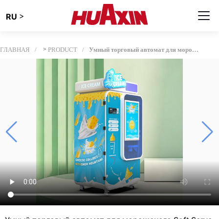
>
RU
ГЛАВНАЯ
>
PRODUCT
Умный торговый автомат для мороженого Soft Serve для торговых центров, аэропорта и школ| 15-секундный автомат мороженого с системой удаленного управления