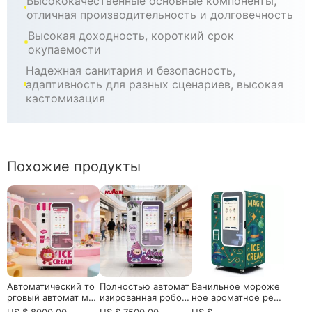
Высококачественные основные компоненты,
треблением, этот торговый автомат мороженого
отличная производительность и долговечность
предлагает масштабируемую, высокую рентабель
Высокая доходность, короткий срок
ность бизнеса с быстрой рентабельностью и мини
окупаемости
мальными операционными усилиями.
Надежная санитария и безопасность,
адаптивность для разных сценариев, высокая
кастомизация
Похожие продукты
Автоматический то
Полностью автомат
Ванильное мороже
рговый автомат мо
изированная роботи
ное ароматное реш
роженого для комм
зированная мягкая
ение для коммерче