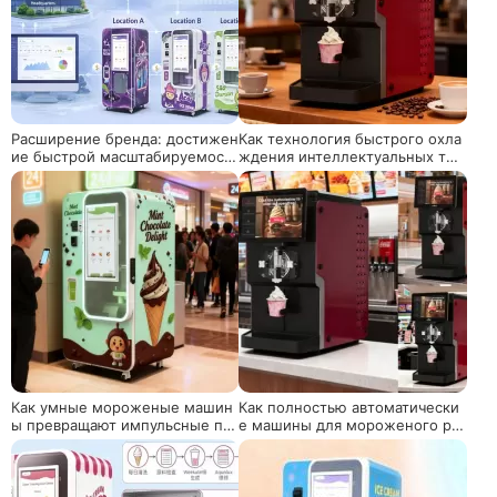
Расширение бренда: достижен
Как технология быстрого охла
ие быстрой масштабируемост
ждения интеллектуальных тор
и с помощью автоматизирован
говых автоматов мороженого
ных торговых автоматов для м
изменяет модель прибыли в с
ороженого
ценариях с высоким трафико
м?
Как умные мороженые машин
Как полностью автоматически
ы превращают импульсные по
е машины для мороженого ре
купки в лояльность бренда
волюционизируют розничную
торговлю и питание