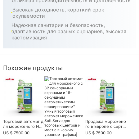
отличная производительность и долговечность
Высокая доходность, короткий срок
окупаемости
Надежная санитария и безопасность,
адаптивность для разных сценариев, высокая
кастомизация
Похожие продукты
Торговый автомат д
Продажа морожено
ля мороженого HU
го в Европе с серти
AXIN B83 серии - вы
фикацией CE
US $ 7500.00
US $ 7500.00
сокоскоростное, мн