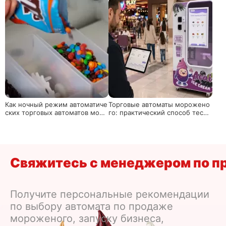
ины для вашего бизнеса
Как ночный режим автоматиче
Торговые автоматы морожено
ских торговых автоматов моро
го: практический способ тести
женого балансирует экономи
ровать розничную торговлю де
ю энергии и продажи?
сертами без открытия магазин
а
Свяжитесь с менеджером по п
Получите персональные рекомендации
по выбору автомата по продаже
мороженого, запуску бизнеса,