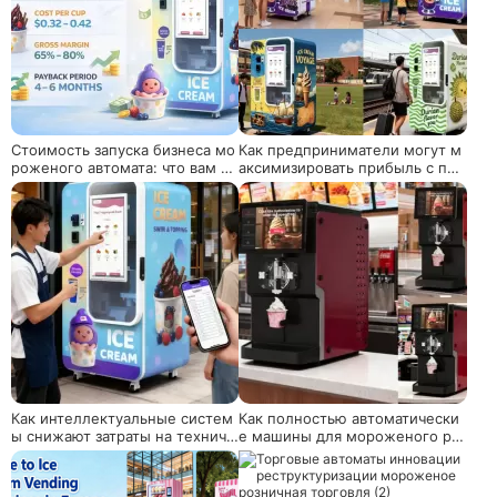
Стоимость запуска бизнеса мо
Как предприниматели могут м
роженого автомата: что вам де
аксимизировать прибыль с по
йствительно нужно бюджет
мощью мороженого машины
Huaxin?'
Как интеллектуальные систем
Как полностью автоматически
ы снижают затраты на техниче
е машины для мороженого ре
ское обслуживание роботов-м
волюционизируют розничную
ороженных машин
торговлю и питание