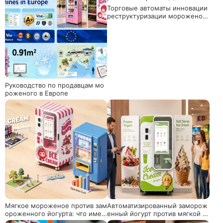
Торговые автоматы инновации
реструктуризации мороженое
розничная торговля (2)
Руководство по продавцам мо
роженого в Европе
Мягкое мороженое против зам
Автоматизированный заморож
ороженного йогурта: что имее
енный йогурт против мягкой п
т лучшие прибыли?
одачи: выбор правильной маш