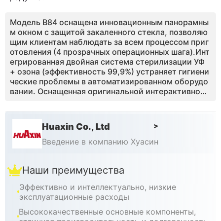
Модель B84 оснащена инновационным панорамны
м окном с защитой закаленного стекла, позволяю
щим клиентам наблюдать за всем процессом приг
отовления (4 прозрачных операционных шага).Инт
егрированная двойная система стерилизации УФ
+ озона (эффективность 99,9%) устраняет гигиени
ческие проблемы в автоматизированном оборудо
вании. Оснащенная оригинальной интерактивной
системой BOE с двойным экраном: верхний экран
отображает вращающиеся рекламы / видео для п
олучения дополнительных доходов, в то время ка
Huaxin Co., Ltd
>
к нижний сенсорный экран предлагает многоязыч
ный заказ с настраиваемыми наборами и нескольк
Введение в компанию Хуасин
ими вариантами оплаты для интуитивно понятной
эксплуатации.
Наши преимущества
Эффективно и интеллектуально, низкие
эксплуатационные расходы
Высококачественные основные компоненты,