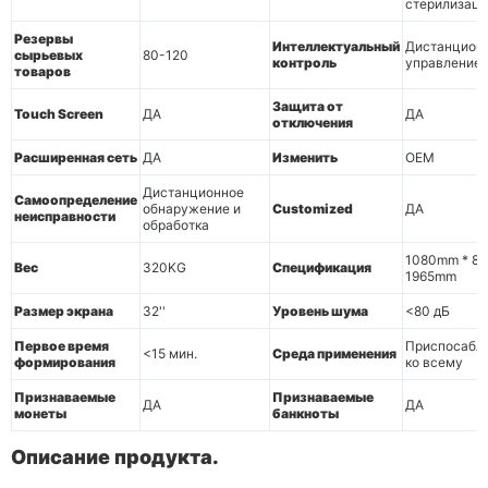
стерилизац
Резервы
Интеллектуальный
Дистанцион
сырьевых
80-120
контроль
управление
товаров
Защита от
Touch Screen
ДА
ДА
отключения
Расширенная сеть
ДА
Изменить
OEM
Дистанционное
Самоопределение
обнаружение и
Customized
ДА
неисправности
обработка
1080mm * 8
Вес
320KG
Спецификация
1965mm
Размер экрана
32''
Уровень шума
<80 дБ
Первое время
Приспосабл
<15 мин.
Среда применения
формирования
ко всему
Признаваемые
Признаваемые
ДА
ДА
монеты
банкноты
Описание продукта.