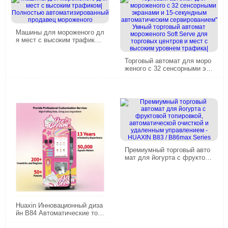
Машины для мороженого дл
я мест с высоким трафиком|
Полностью автоматизирова
нный продавец мороженого
Торговый автомат для моро
женого с 32 сенсорными экр
анами и 15-секундным авто
матическим сервированием''
Умный торговый автомат мо
роженого Soft Serve для тор
говых центров и мест с выс
оким уровнем трафика|
Премиумный торговый авто
мат для йогурта с фруктово
й топировкой, автоматическ
ой очисткой и удаленным уп
равлением - HUAXIN B83 /
B86max Series
Huaxin Инновационный диза
йн B84 Автоматические торг
овые автоматы мороженого|