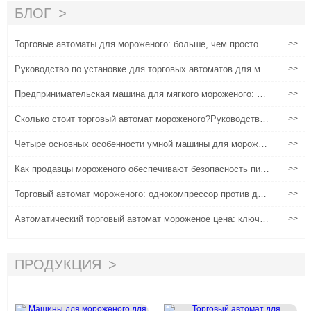
2025 го
БЛОГ
Торговые автоматы для мороженого: больше, чем просто п
>>
родажа мороженого - потребительское решение нового поко
ления
Руководство по установке для торговых автоматов для мо
>>
роженого с мягким обслуживанием
Предпринимательская машина для мягкого мороженого: по
>>
лностью автоматическое решение для прибыли даже для н
ачинающих
Сколько стоит торговый автомат мороженого?Руководство
>>
для коммерческого покупателя
Четыре основных особенности умной машины для морожен
>>
ого
Как продавцы мороженого обеспечивают безопасность пищ
>>
евых продуктов?
Торговый автомат мороженого: однокомпрессор против дву
>>
хкомпрессоров
Автоматический торговый автомат мороженое цена: ключев
>>
ые факторы за котировкой
ПРОДУКЦИЯ