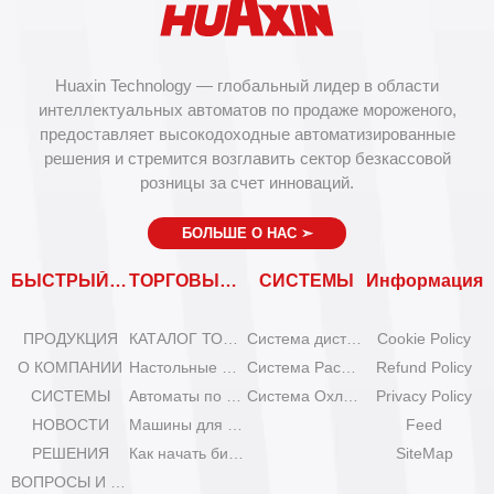
Huaxin Technology — глобальный лидер в области
интеллектуальных автоматов по продаже мороженого,
предоставляет высокодоходные автоматизированные
решения и стремится возглавить сектор безкассовой
розницы за счет инноваций.
БОЛЬШЕ О НАС
➣
БЫСТРЫЙ ВХОД
ТОРГОВЫЕ АВТОМАТЫ
СИСТЕМЫ
Информация
ПРОДУКЦИЯ
КАТАЛОГ ТОРГОВЫХ АВТОМАТОВ
Система дистанционного управления
Cookie Policy
О КОМПАНИИ
Настольные мини-машины для мороженого
Система Расширения
Refund Policy
СИСТЕМЫ
Автоматы по продаже мороженого Olala
Система Охлаждения
Privacy Policy
НОВОСТИ
Машины для мороженого IYogurt
Feed
РЕШЕНИЯ
Как начать бизнес с автоматами мороженого?
SiteMap
ВОПРОСЫ И ОТВЕТЫ