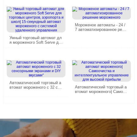
Мороженое автоматы - 24 /
7 автоматизированное реше
ние мороженого
Умный торговый автомат дл
я мороженого Soft Serve дл
я торговых центров, аэропо
рта и школ| 15-секундный ав
томат мороженого с систем
ой удаленного управления
Автоматический торговый а
Автоматический торговый а
втомат мороженого с 32 сен
втомат мороженого| Самооч
сорными экранами и DIY вк
истка и интеллектуальное у
усами"
правление для высокой при
были