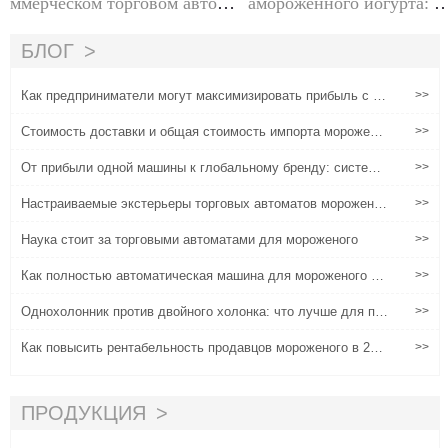
ммерческом торговом автома
амороженного йогурта: ч
те Soft Serve
имеет лучшие прибыл
БЛОГ
Как предприниматели могут максимизировать прибыль с по
>>
мощью мороженого машины Huaxin?'
Стоимость доставки и общая стоимость импорта морожено
>>
го: что должны знать иностранные покупатели
От прибыли одной машины к глобальному бренду: система
>>
тическое руководство для продавцов мороженого
Настраиваемые экстерьеры торговых автоматов мороженог
>>
о: практическое решение для повышения адаптируемости с
цены и оперативной ценности
Наука стоит за торговыми автоматами для мороженого
>>
Как полностью автоматическая машина для мороженого мо
>>
жет увеличить цену заказчика на 30%?
Однохолонник против двойного холонка: что лучше для пр
>>
одавцов мороженого?
Как повысить рентабельность продавцов мороженого в 202
>>
4 году
ПРОДУКЦИЯ