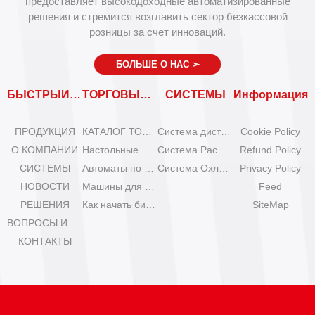
предоставляет высокодоходные автоматизированные
решения и стремится возглавить сектор безкассовой
розницы за счет инноваций.
БОЛЬШЕ О НАС
➣
БЫСТРЫЙ ВХОД
ТОРГОВЫЕ АВТОМАТЫ
СИСТЕМЫ
Информация
ПРОДУКЦИЯ
КАТАЛОГ ТОРГОВЫХ АВТОМАТОВ
Система дистанционного управления
Cookie Policy
О КОМПАНИИ
Настольные мини-машины для мороженого
Система Расширения
Refund Policy
СИСТЕМЫ
Автоматы по продаже мороженого Olala
Система Охлаждения
Privacy Policy
НОВОСТИ
Машины для мороженого IYogurt
Feed
РЕШЕНИЯ
Как начать бизнес с автоматами мороженого?
SiteMap
ВОПРОСЫ И ОТВЕТЫ
КОНТАКТЫ