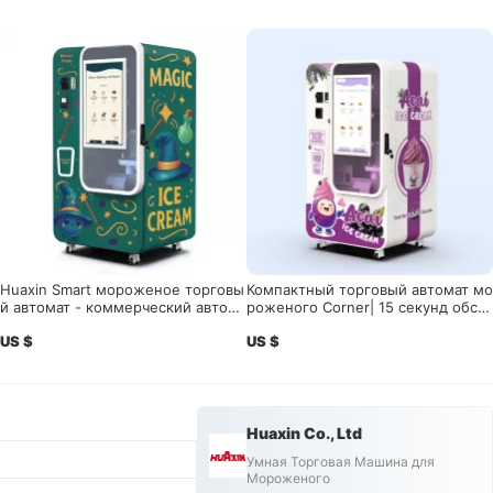
Huaxin Smart мороженое торговы
Компактный торговый автомат мо
й автомат - коммерческий автома
роженого Corner| 15 секунд обсл
тический высокоэффективный ни
уживания, интеллектуальный кон
US $
US $
зкоэнергетический с дистанцион
троль приложений
ным управлением и 59 вкусов
Huaxin Co., Ltd
Умная Торговая Машина для
Мороженого