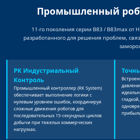
Промышленный робо
11-го поколения серии B83 / B83max от 
разработанного для решения проблем, свя
заморож
РК Индустриальный
Точн
Встроен
Контроль
давлени
Промышленный контроллер (RK System)
идеальн
обеспечивает выполнение логики с
гладкой
нулевым уровнем ошибок, координируя
одновре
сложные движения роботов для
прибыль
последовательных 15-секундных циклов
добычи при тяжелых коммерческих
нагрузках.