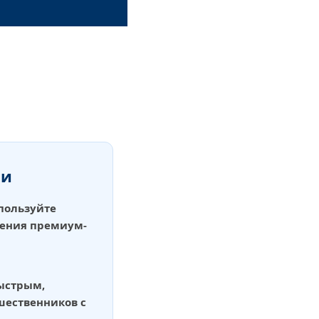
ли
пользуйте
чения премиум-
ыстрым,
шественников с