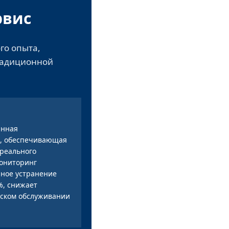
рвис
го опыта,
традиционной
анная
а, обеспечивающая
реального
ониторинг
нное устранение
%, снижает
еском обслуживании