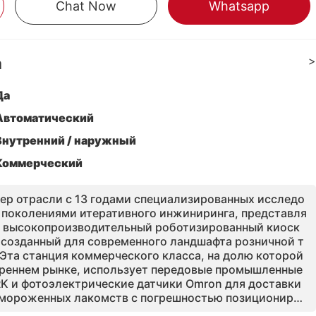
Chat Now
Whatsapp
а
>
Да
Автоматический
Внутренний / наружный
Коммерческий
нер отрасли с 13 годами специализированных исследо
1 поколениями итеративного инжиниринга, представля
 - высокопроизводительный роботизированный киоск
 созданный для современного ландшафта розничной т
Эта станция коммерческого класса, на долю которой
треннем рынке, использует передовые промышленные
K и фотоэлектрические датчики Omron для доставки
амороженных лакомств с погрешностью позициониров
труированная для рентабельности, машина оснащена и