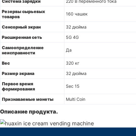
Система зарядки
220 В переменного тока
Резервы сырьевых
160 чашек
товаров
Сенсорный экран
32 дюйма
Расширенная сеть
5G 4G
Самоопределение
Да
неисправности
Вес
320 кг
Размер экрана
32 дюйма
Первое время
Sec 15
формирования
Признаваемые монеты
Multi Coin
Описание продукта.