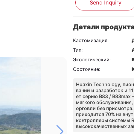
Send Inquiry
Детали продукт
Кастомизация:
Тип:
Экологический:
Состояние:
Huaxin Technology, пио
ваний и разработок и 1
ет серию B83 / B83max
мягкого обслуживания,
орговли без присмотра.
приходится 70% на вну
контроллеры системы R
высококачественных з
ания менее 0,1 мм.Конс