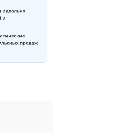
и идеально
й и
матические
ульсных продаж