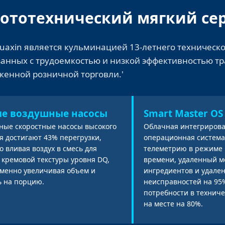
тотехнический мягкий се
Huaxin является кульминацией 13-летнего техническо
занных с трудоемкостью и низкой эффективностью 
енной розничной торговли.'
ые воздушные насосы
Smart Master OS
ные скоростные насосы высокого
Облачная интегриров
я достигают 43% перегрузки,
операционная систем
о вливая воздух в смесь для
телеметрию в режиме 
, кремовой текстуры уровня DQ,
времени, удаленный м
менно увеличивая объем и
ингредиентов и удале
 на порцию.
неисправностей на 95
потребности в технич
на месте на 80%.