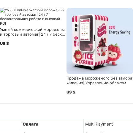
Умный коммерческий морожены
й торговый автомат| 24 / 7 бескон
трольная работа и высокий ROI
US $
Продажа мороженого без замора
живания| Управление облаком
US $
Оплата
Multi Payment