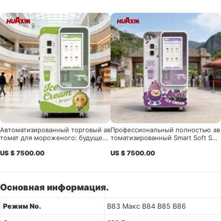
Автоматизированный торговый ав
Профессиональный полностью ав
томат для мороженого: будущее
томатизированный Smart Soft Ser
беспилотной розничной торговли
ve мороженое торговый автомат
US $ 7500.00
US $ 7500.00
- Высокоприбыльный киоск само
обслуживания
Основная информация.
Режим No.
B83 Макс B84 B85 B86