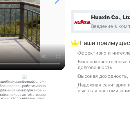
нтегрированной системо
чивая шелковую, премиу
ря компактной площади
Huaxin Co., Lt
OE, Huaxin предоставл
Введение в ком
механизм, который обес
месяца.
Наши преимущес
Эффективно и интелл
Высококачественные 
долговечность
Высокая доходность,
Надежная санитария и
высокая кастомизаци