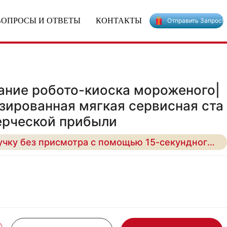
ВОПРОСЫ И ОТВЕТЫ
КОНТАКТЫ
Отправить Запрос!
ние робото-киоска мороженого|
изированная мягкая сервисная ста
ерческой прибыли
Максимизируйте выручку без присмотра с помощью 15-секундного сверхбыстрого распределения и лидирующего в отрасли 43-процентного контроля текстуры