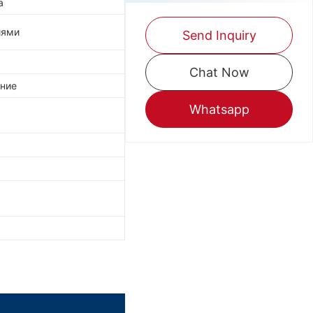
а
иями
Send Inquiry
Chat Now
ние
Whatsapp