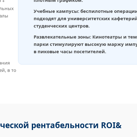
 +
ильных
Учебные кампусы: беспилотные операци
валы
подходят для университетских кафетери
студенческих центров.
Развлекательные зоны: Кинотеатры и те
парки стимулируют высокую маржу имп
в пиковые часы посетителей.
ания
й, в то
ческой рентабельности ROI&