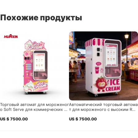
Похожие продукты
Торговый автомат для мороженог
Автоматический торговый автома
о Soft Serve для коммерческих оп
т для мороженого с высоким ROI:
ераторов и дилеров
2026 Ultimate Guide for Smart Reta
US $ 7500.00
US $ 7500.00
il Investors