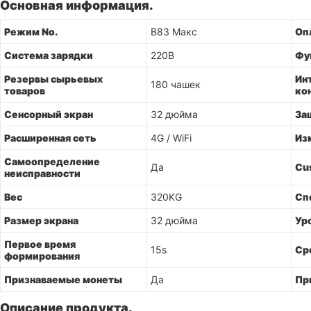
Основная информация.
Режим No.
B83 Макс
Оп
Система зарядки
220В
Фу
Резервы сырьевых
Ин
180 чашек
товаров
ко
Сенсорный экран
32 дюйма
За
Расширенная сеть
4G / WiFi
Из
Самоопределение
Да
Cu
неисправности
Вес
320KG
Сп
Размер экрана
32 дюйма
Ур
Первое время
15s
Ср
формирования
Признаваемые монеты
Да
Пр
Описание продукта.