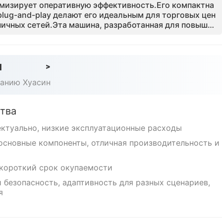
имизирует оперативную эффективность.Его компактна
plug-and-play делают его идеальным для торговых цен
ничных сетей.Эта машина, разработанная для повышен
к и вовлечения клиентов, обеспечивает высокую рент
льном техническом обслуживании, что делает ее наде
сштабируемых бесконтрольных розничных предприят
d
>
панию Хуасин
тва
ектуально, низкие эксплуатационные расходы
основные компоненты, отличная производительность и
 короткий срок окупаемости
 безопасность, адаптивность для разных сценариев,
я