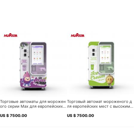
Торговые автоматы для морожен
Торговый автомат мороженого д
ого серии Max для европейских д
ля европейских мест с высоким т
истрибьюторов торговых автомат
рафиком
US $ 7500.00
US $ 7500.00
ов, операторов и дилеров автома
тизированного розничного обору
дования