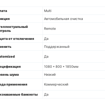
лата
Multi
нкция
Автомобильная очистка
теллектуальный
Remote
нтроль
щита от отключения
Да
менить
Поддержанный
stomized
Да
ецификация
1080 * 800 * 1850мм
овень шума
Низкий
еда применения
Коммерческий
изнаваемые банкноты
Да