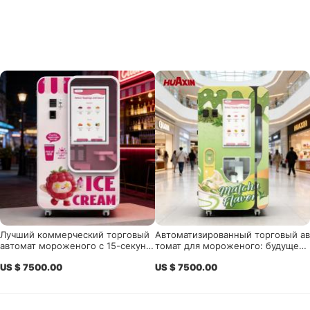
Лучший коммерческий торговый
Автоматизированный торговый ав
автомат мороженого с 15-секунд
томат для мороженого: будущее
ным быстрым сервированием и и
беспилотной розничной торговли
US $ 7500.00
US $ 7500.00
нтеллектуальной системой диста
нционного управления для беско
нтрольного розничного бизнеса