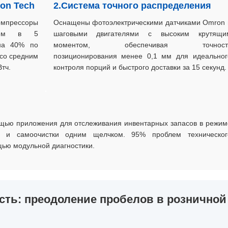
ion Tech
2.Система точного распределения
мпрессоры
Оснащены фотоэлектрическими датчиками Omron 
нием в 5
шаговыми двигателями с высоким крутящи
 на 40% по
моментом, обеспечивая точност
со средним
позиционирования менее 0,1 мм для идеальног
тч.
контроля порций и быстрого доставки за 15 секунд.
щью приложения для отслеживания инвентарных запасов в режим
в и самоочистки одним щелчком. 95% проблем техническог
ью модульной диагностики.
ть: преодоление пробелов в розничной