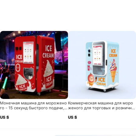
Монечная машина для морожено
Коммерческая машина для моро
го - 15 секунд быстрого подачи, и
женого для торговых и розничны
нтеллектуальное дистанционное
х мест с высоким трафиком
US $
US $
управление| HUAXIN