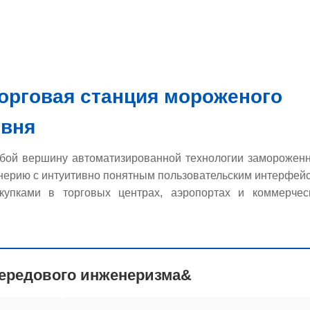
орговая станция мороженого
вня
обой вершину автоматизированной технологии заморожен
енерию с интуитивно понятным пользовательским интерфей
упками в торговых центрах, аэропортах и коммерчес
ередового инженеризма&