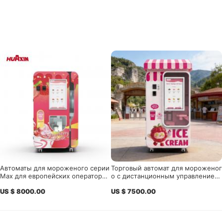
Автоматы для мороженого серии
Торговый автомат для мороженог
Max для европейских операторо
о с дистанционным управлением
в, дистрибьюторов, торговых цен
и 15-секундным производством м
US $ 8000.00
US $ 7500.00
тров, аэропортов и туристически
ягкого сервира
х достопримечательностей