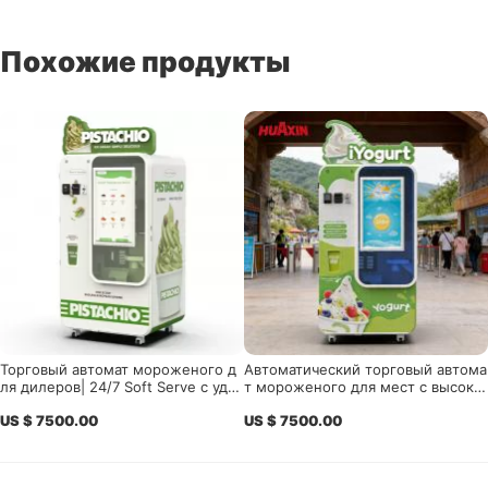
Похожие продукты
Торговый автомат мороженого д
Автоматический торговый автома
ля дилеров| 24/7 Soft Serve с удал
т мороженого для мест с высоки
енным управлением
м трафиком| Smart Self-Service Fr
US $ 7500.00
US $ 7500.00
ozen Dessert Vending Machine Ре
шение