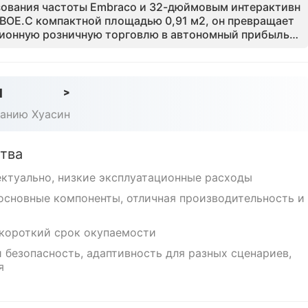
зования частоты Embraco и 32-дюймовым интерактивн
BOE.С компактной площадью 0,91 м2, он превращает
ионную розничную торговлю в автономный прибыльн
нтабельностью, круглосуточный.Сертифицированный
 доминирует на 70% внутреннего рынка, предоставляя г
высокопроизводительный актив, который доставляет
-качества всего за 15 секунд.Эта система разработ
d
>
 времени работы с циклами самоочистки и удаленным
панию Хуасин
 приложений, обеспечивая бесперебойный, бескорыст
тва
ектуально, низкие эксплуатационные расходы
основные компоненты, отличная производительность и
 короткий срок окупаемости
 безопасность, адаптивность для разных сценариев,
я