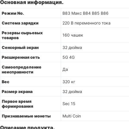
Основная информация.
Режим No.
B83 Макс B84 B85 B86
Система зарядки
220 В переменного тока
Резервы сырьевых
160 чашек
товаров
Сенсорный экран
32 дюйма
Расширенная сеть
5G 4G
Самоопределение
Да
неисправности
Вес
320 кг
Размер экрана
32 дюйма
Первое время
Sec 15
формирования
Признаваемые монеты
Multi Coin
Описание продукта.