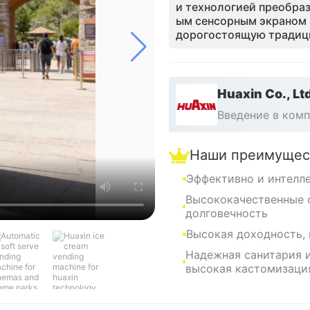
и технологией преобра
ым сенсорным экраном 
дорогостоящую традиц
ый центр с высокой ре
CE, ETL и RoHS, Huaxin
лобальным операторам 
замороженные ладоты DQ
Huaxin Co., Lt
ана для максимального
Введение в ком
управлением на основе
ный опыт пользователя.
Наши преимущес
Эффективно и интелл
Высококачественные 
долговечность
Высокая доходность,
Надежная санитария и
высокая кастомизаци