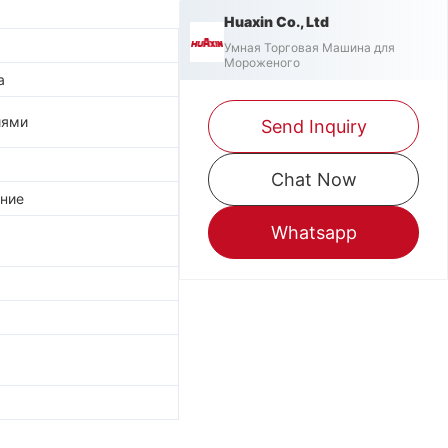
Huaxin Co., Ltd
Умная Торговая Машина для
Мороженого
а
иями
Send Inquiry
Chat Now
ние
Whatsapp