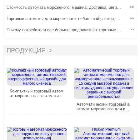
аренды
Стоимость автомата мороженого: машина, доставка, ингре
>>
диенты и эксплуатация
Торговые автоматы для мороженого: небольшой размер, бо
>>
льшой бизнес
Почему потребители все больше предпочитают торговые а
>>
втоматы мороженого традиционным вариантам
ПРОДУКЦИЯ
Компактный торговый автом
ат мороженого - автоматиче
ский, энергоэффективный д
Автоматический торговый а
изайн для малого бизнеса
втомат мороженого для ком
мерческого использования
с 15 секунд быстрой подачи
и системы удаленного упра
вления решения с высокой
рентабельностью