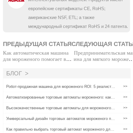
европейские сертификаты CE, RoHS;
американские NSF, ETL; а также
международный сертификат RoHS и 24 патента.
ПРЕДЫДУЩАЯ СТАТЬЯ
СЛЕДУЮЩАЯ СТАТЬ
Как автоматическая машина
Предпринимательская м
для мороженого помогает ва
ина для мягкого морожен
м привлечь больше клиентов
о: полностью автоматиче
и увеличить продажи
ое решение для прибыли 
БЛОГ
же для начинающ
Робот-продажная машина для мороженого ROI: 5 реалисти
>>
чных сценариев, основанных на местоположении и объеме
трафика
Автоматизированные торговые автоматы мороженого: как у
>>
мные технологии снижают затраты на рабочую силу
Высококачественные торговые автоматы для мороженого:
>>
от силы продукта до решений для коммерческой реализаци
и
Универсальный дизайн торговых автоматов мороженого поз
>>
воляет адаптироваться к различным пространствам
Как правильно выбрать торговый автомат мороженого для
>>