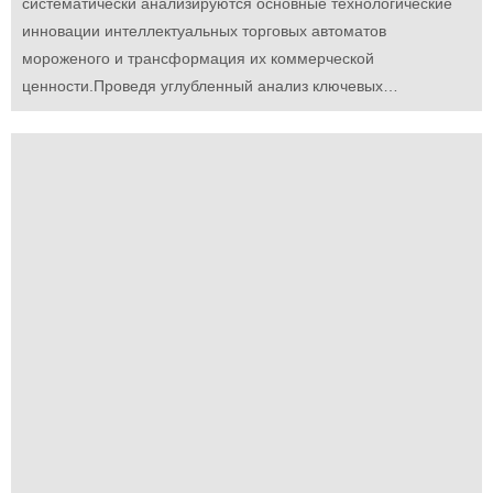
систематически анализируются основные технологические
инновации интеллектуальных торговых автоматов
мороженого и трансформация их коммерческой
ценности.Проведя углубленный анализ ключевых
технологий, таких как холодильные системы, сенсорное
управление, визуализированное производство,
интеллектуальная эксплуатация и техническое
обслуживание, в сочетании с сравнением конкретных
параметров и отраслевыми примерами применения, он
показывает, как современные торговые автоматы
мороженого достигают технологического скачка от базовой
функциональности к превосходному опыту пользователя.Он
представляет собой авторитетное руководство по
техническому выбору для покупателей оборудования, лиц,
принимающих технические решения, и инвесторов отрасли,
помогая им принимать более обоснованные решения о
закупках.