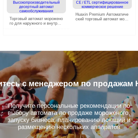
Huaxin Premium Автоматиче
Торговый автомат морожено
ский торговый автомат моро
го для наружного и внутрен
женого с лифтом - CE / ETL
него использования| Высоко
сертифицированное коммер
производительный десертн
ческое решение
ый автомат самообслужива
ния
тесь с менеджером по продажам 
Получите персональные рекомендации по
выбору автомата по продаже мороженого,
запуску бизнеса, планированию локаций и
размещению нескольких аппаратов