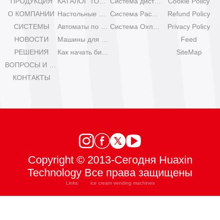
ПРОДУКЦИЯ
КАТАЛОГ ТОРГОВЫХ АВТОМАТОВ
Система дистанционного управления
Cookie Policy
О КОМПАНИИ
Настольные мини-машины для мороженого
Система Расширения
Refund Policy
СИСТЕМЫ
Автоматы по продаже мороженого Olala
Система Охлаждения
Privacy Policy
НОВОСТИ
Машины для мороженого IYogurt
Feed
РЕШЕНИЯ
Как начать бизнес с автоматами мороженого?
SiteMap
ВОПРОСЫ И ОТВЕТЫ
КОНТАКТЫ
Copyright © 2013-Сегодня Huaxin
Technology Все права защищены
Links:
ice cream vending machines