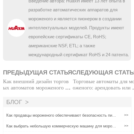
Введение автора: Huaxin имеет 13 лет опыта в
разработке автоматических аппаратов для
мороженого и является пионером в создании
интеллектуальных моделей. Продукты имеют
европейские сертификаты CE, RoHS;
американские NSF, ETL; а также
международный сертификат RoHS и 24 патента.
ПРЕДЫДУЩАЯ СТАТЬЯ
СЛЕДУЮЩАЯ СТАТЬ
Как внешний дизайн торгов
Торговые автоматы для м
ых автоматов мороженого от
оженого: арендовать или 
вечает потребностям
пить?Вопрос, который ст
т размышля
БЛОГ
Как продавцы мороженого обеспечивают безопасность пищ
>>
евых продуктов?
Как выбрать небольшую коммерческую машину для морож
>>
еного