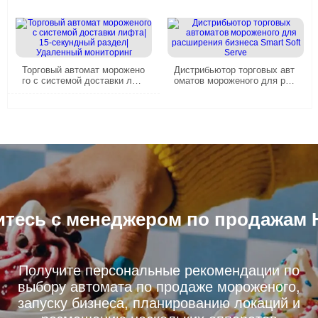
t Vending Machine Решение
ольких площадках
Торговый автомат морожено
Дистрибьютор торговых авт
го с системой доставки лиф
оматов мороженого для рас
та| 15-секундный раздел| Уд
ширения бизнеса Smart Soft
аленный мониторинг
Serve
тесь с менеджером по продажам 
Получите персональные рекомендации по
выбору автомата по продаже мороженого,
запуску бизнеса, планированию локаций и