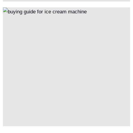
по отзывам и сертификациям.В нем также упоминаются
оборудование / скрытые расходы, советы по экономии денег
и ответы на часто задаваемые вопросы об использовании
энергии, уборке, платежах и поломках, чтобы помочь
выбрать подходящие машины для получения прибыли.