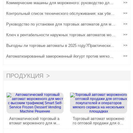
Коммерческие машины для мороженого: руководство для г
>>
лобальных покупателей по настройке вкуса, аварийному об
служиванию и увеличению прибыли.
Контрольный список технического обслуживания: как убеди
>>
ться, что ваш торговый автомат для мороженого работает 2
4 / 7
Руководство по установке для торговых автоматов для мо
>>
роженого с мягким обслуживанием
Ключ к рентабельности наружных торговых автоматов мор
>>
оженого
Выгодны ли торговые автоматы в 2025 году?Практический
>>
анализ ROI в торговых автоматах мороженого
Автоматизированный замороженный йогурт против мягкой п
>>
одачи: выбор правильной машины для вашего бизнеса
ПРОДУКЦИЯ
Автоматический торговый а
Торговый автомат морожено
втомат мороженого для мес
го оптовой продажи для опт
т с высоким трафиком| Sma
овых покупателей и операто
rt Self-Service Frozen Desser
ров мягкого сервиса на неск