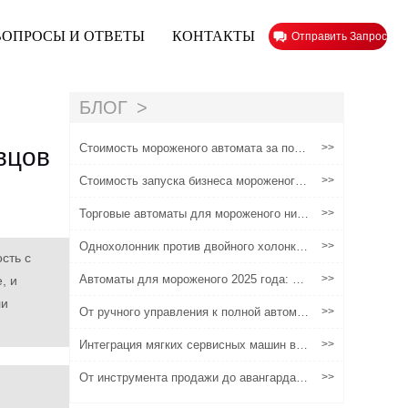
ВОПРОСЫ И ОТВЕТЫ
КОНТАКТЫ
Отправить Запрос
БЛОГ
Стоимость мороженого автомата за порц
>>
вцов
ию и руководство по цене: что покупател
и должны предоставить
Стоимость запуска бизнеса мороженого
>>
автомата: что вам действительно нужно
бюджет
Торговые автоматы для мороженого нико
>>
гда не упускают каждого клиента
Однохолонник против двойного холонка:
>>
сть с
что лучше для продавцов мороженого?
Автоматы для мороженого 2025 года: Ру
>>
, и
ководство покупателя по интеллектуаль
ли
ной, безопасной и экономически эффект
От ручного управления к полной автомат
>>
ивной беспилотной розничной торговле
изации: эволюция торговых автоматов д
ля мороженого
Интеграция мягких сервисных машин в в
>>
аш существующий пищевой бизнес
От инструмента продажи до авангарда б
>>
ренда: как торговые автоматы становятс
я новой точкой контакта для брендов?