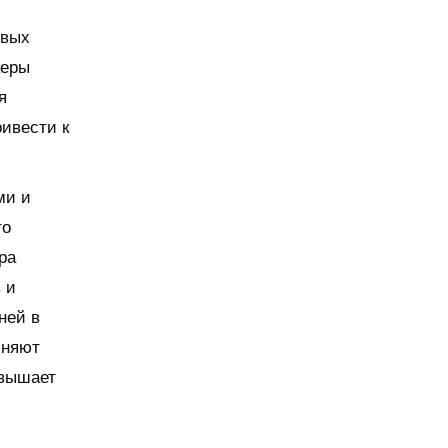
овых
керы
я
ривести к
ми и
то
ра
 и
ней в
лняют
овышает