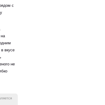
 рядом с
му
а
 на
 одним
 в вкусе
ь
еного не
ибко
вляется