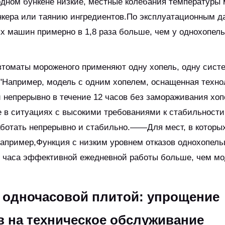
дном бункене низкие, местные колебания температуры 
ункера или таянию ингредиентов.По эксплуатационным д
х машин примерно в 1,8 раза больше, чем у однохопел
втоматы мороженого применяют одну хопель, одну систе
""Например, модель с одним хопелем, оснащенная техно
и непрерывно в течение 12 часов без замораживания хопе
 в ситуациях с высокими требованиями к стабильности,
аботать непрерывно и стабильно.——Для мест, в которы
например,Функция с низким уровнем отказов однохопел
- 2 часа эффективной ежедневной работы больше, чем мо
 одночасовой плитой: упрощение
в на техническое обслуживание