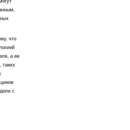
могут
анным,
ьных
му, что
логией
ля, а ее
 таких
х
ьщиков
дели с