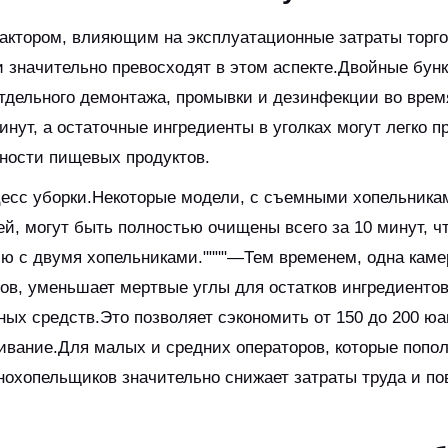
актором, влияющим на эксплуатационные затраты торг
 значительно превосходят в этом аспекте.Двойные бун
дельного демонтажа, промывки и дезинфекции во врем
инут, а остаточные ингредиенты в уголках могут легко п
сности пищевых продуктов.
есс уборки.Некоторые модели, с съемными хопельника
й, могут быть полностью очищены всего за 10 минут, ч
ию с двумя хопельниками.""""—Тем временем, одна каме
ов, уменьшает мертвые углы для остатков ингредиентов
ых средств.Это позволяет сэкономить от 150 до 200 юа
ивание.Для малых и средних операторов, которые попо
 однохопельщиков значительно снижает затраты труда и п