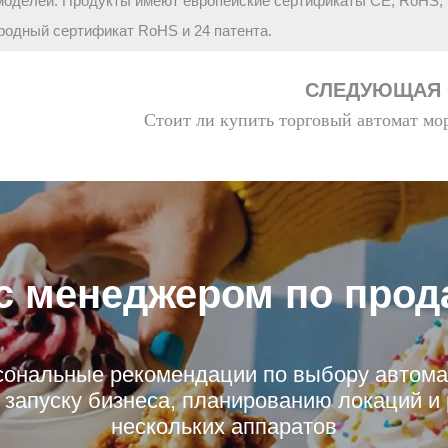
моделей. Продукты имеют европейские сертификаты CE, RoHS;
родный сертификат RoHS и 24 патента.
СЛЕДУЮЩАЯ 
Стоит ли купить торговый автомат мо
с менеджером по прод
сональные рекомендации по выбору автома
 запуску бизнеса, планированию локаций 
нескольких аппаратов