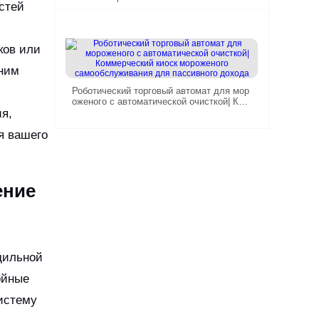
стей
оэффективный низкоэнергетический с д
истанционным управлением и 59 вкусов
ков или
дним
Роботический торговый автомат для мор
оженого с автоматической очисткой| Ком
я,
мерческий киоск мороженого самообслу
живания для пассивного дохода
я вашего
ение
дильной
ойные
истему