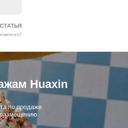
СТАТЬЯ
роженого?
ажам Huaxin
та по продаже
и размещению