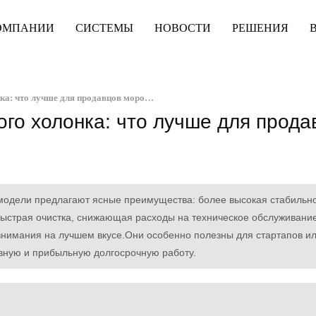
ОМПАНИИ
СИСТЕМЫ
НОВОСТИ
РЕШЕНИЯ
Однохолонник против двойного холонка: что лучше для продавцов мороженого?
го холонка: что лучше для прода
одели предлагают ясные преимущества: более высокая стабильно
 быстрая очистка, снижающая расходы на техническое обслуживание
внимания на лучшем вкусе.Они особенно полезны для стартапов и
ную и прибыльную долгосрочную работу.