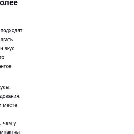
более
 подходят
агать
н вкус
то
ентов
кусы,
удования,
м месте
, чем у
омпактны