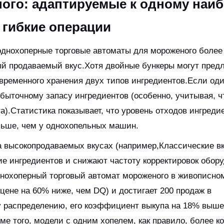
ого: адаптируемые к одному наи
 гибкие операции
однохоперные торговые автоматы для мороженого более
ый продаваемый вкус.Хотя двойные бункеры могут предл
временного хранения двух типов ингредиентов.Если оди
збыточному запасу ингредиентов (особенно, учитывая, ч
а).Статистика показывает, что уровень отходов ингреди
льше, чем у однохопельных машин.
а высокопродаваемых вкусах (например,Классические в
ие ингредиентов и снижают частоту корректировок обор
нохоперный торговый автомат мороженого в живописно
цене на 60% ниже, чем DQ) и достигает 200 продаж в
у распределению, его коэффициент выкупа на 18% выше
 того, модели с одним хопелем, как правило, более к