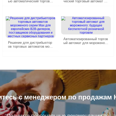
ью автоматический торговы
ческий торговый автомат мо
й автомат для мороженого с
роженого 24 / 7 Операция 15
удаленной мастер-оС
секунд Быстрое производст
во
Автоматизированный торгов
Решение для дистрибьютор
ый автомат для мороженог
ов торговых автоматов моро
о: будущее беспилотной роз
женого серии Max для евро
ничной торговли
пейских B2B-дилеров, поста
вщиков оборудования и мес
тных сервисных партнеров
тесь с менеджером по продажам 
Получите персональные рекомендации по