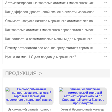
Автоматизированные торговые автоматы мороженого: как у
>>
мные технологии снижают затраты на рабочую силу
Как дифференцировать свой бизнес в области мороженого
>>
на конкурентном рынке
Стоимость запуска бизнеса мороженого автомата: что вам
>>
действительно нужно бюджет
Как торговые автоматы мороженого справляются с высокот
>>
емпературной средой
Как полностью автоматические машины для мороженого ре
>>
шают основные операционные проблемы для мировых торг
овцев
Почему потребители все больше предпочитают торговые а
>>
втоматы мороженого традиционным вариантам
Нужно ли мне LLC для продавца мороженого?
>>
ПРОДУКЦИЯ
Высокоприбыльный полност
Умный беспилотный коммер