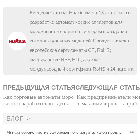
Введение автора: Huaxin имеет 13 лет опыта в
разработке автоматических аппаратов для
мороженого и является пионером в создании
интеллектуальных моделей. Продукты имеют
европейские сертификаты CE, RoHS;
американские NSF, ETL; а также
международный сертификат RoHS и 24 патента.
ПРЕДЫДУЩАЯ СТАТЬЯ
СЛЕДУЮЩАЯ СТАТЬ
Как торговые автоматы моро
Как предприниматели мо
женого зарабатывают деньги
т максимизировать приб
через технологии, местополо
ь с помощью мороженого
жение и выбор продукта
ашины Huaxin
БЛОГ
Мягкий сервис против замороженного йогурта: какой продук
>>
т продается лучше?