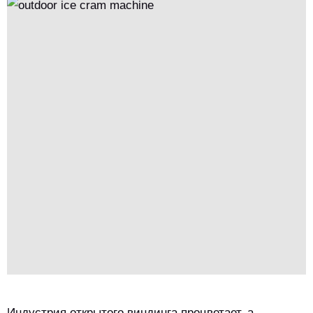
пространственно экономичные (0,8 м2) с 800 ежедневными
порциями и энергоэффективные.Легко устанавливать /
поддерживать, они увеличивают прибыль за счет умного
выбора местоположения и динамического ценообразования,
решая проблемы дождя / высокой температуры /
запоминания, служа надежным инструментом прибыли.
Индустрия открытого виндинга процветает, а