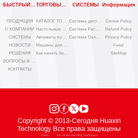
БЫСТРЫЙ ВХОД
ТОРГОВЫЕ АВТОМАТЫ
СИСТЕМЫ
Информация
ПРОДУКЦИЯ
КАТАЛОГ ТОРГОВЫХ АВТОМАТОВ
Система дистанционного управления
Cookie Policy
О КОМПАНИИ
Настольные мини-машины для мороженого
Система Расширения
Refund Policy
СИСТЕМЫ
Автоматы по продаже мороженого Olala
Система Охлаждения
Privacy Policy
НОВОСТИ
Машины для мороженого IYogurt
Feed
РЕШЕНИЯ
Как начать бизнес с автоматами мороженого?
SiteMap
ВОПРОСЫ И ОТВЕТЫ
КОНТАКТЫ
Copyright © 2013-Сегодня Huaxin
Technology Все права защищены
Links:
ice cream vending machines