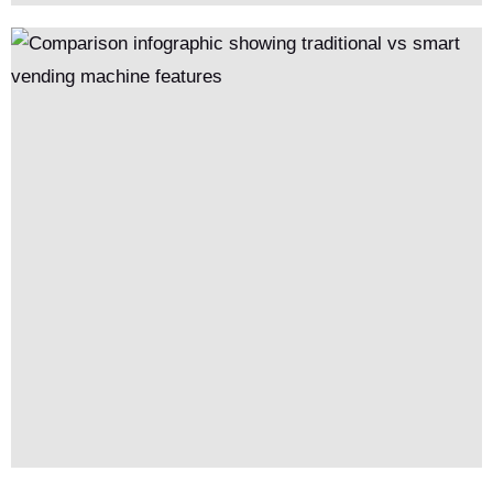
управления.Они улучшают опыт клиентов с помощью
интерактивных интерфейсов и опций настройки,
предоставляя при этом бизнес-преимущества, такие как
более низкие эксплуатационные расходы и гибкое
масштабирование.В этой статье рассматривается, как
работают эти интеллектуальные машины, их рыночный
потенциал и почему они представляют собой умные бизнес-
возможности в современном ландшафте
автоматизированной розничной торговли.'