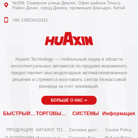
№268, Северная улица Дексин, Офис района Тяньгу,
Район Дэчэн, город Дэчжоу, провинция Шаньдун, Китай
+86 19953410321
Huaxin Technology — глобальный лидер в области
интеллектуальных автоматов по продаже мороженого,
предоставляет высокодоходные автоматизированные
решения и стремится возглавить сектор безкассовой
розницы за счет инноваций.
БОЛЬШЕ О НАС
➣
БЫСТРЫЙ ВХОД
ТОРГОВЫЕ АВТОМАТЫ
СИСТЕМЫ
Информация
ПРОДУКЦИЯ
КАТАЛОГ ТОРГОВЫХ АВТОМАТОВ
Система дистанционного управления
Cookie Policy
О КОМПАНИИ
Настольные мини-машины для мороженого
Система Расширения
Refund Policy