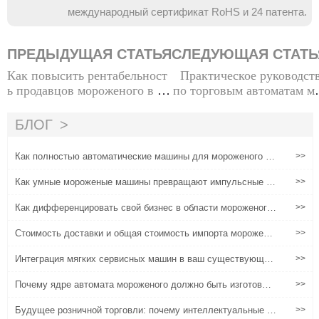
международный сертификат RoHS и 24 патента.
ПРЕДЫДУЩАЯ СТАТЬЯ
СЛЕДУЮЩАЯ СТАТЬ
Как повысить рентабельност
Практическое руководст
ь продавцов мороженого в 20
по торговым автоматам м
24 году
оженого: от эксперимент
с низким риском до масш
БЛОГ
бных операц
Как полностью автоматические машины для мороженого ре
>>
волюционизируют розничную торговлю и питание
Как умные мороженые машины превращают импульсные по
>>
купки в лояльность бренда
Как дифференцировать свой бизнес в области мороженого
>>
на конкурентном рынке
Стоимость доставки и общая стоимость импорта морожено
>>
го: что должны знать иностранные покупатели
Интеграция мягких сервисных машин в ваш существующий
>>
пищевой бизнес
Почему ядре автомата мороженого должно быть изготовле
>>
но из пищевых материалов?
Будущее розничной торговли: почему интеллектуальные то
>>