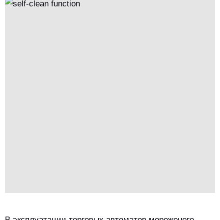
вопросы гигиены потребителей.Он обеспечивает три
ключевых ценности: 1) Сокращает затраты на рабочую силу
(на 37%) и время; 2) обеспечивает безопасность пищевых
продуктов (убийство 99% патогенов) и повышает доверие
потребителей (41% более высокое намерение покупать); 3)
продлевает срок службы оборудования (80% меньше износа,
52% меньше обслуживания) за счет предотвращения
накопления остатков.
В эксплуатации торговых автоматов мороженого