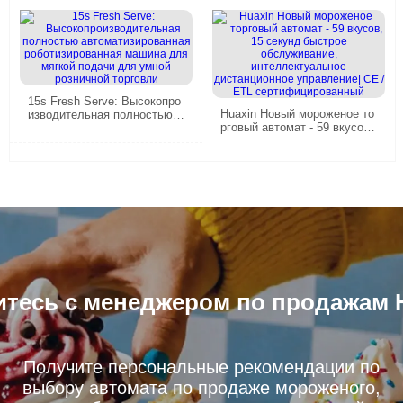
B86max Series
15s Fresh Serve: Высокопро
Huaxin Новый мороженое то
изводительная полностью а
рговый автомат - 59 вкусов,
втоматизированная роботиз
15 секунд быстрое обслужи
ированная машина для мягк
вание, интеллектуальное ди
ой подачи для умной рознич
станционное управление| C
ной торговли
E / ETL сертифицированный
тесь с менеджером по продажам 
Получите персональные рекомендации по
выбору автомата по продаже мороженого,