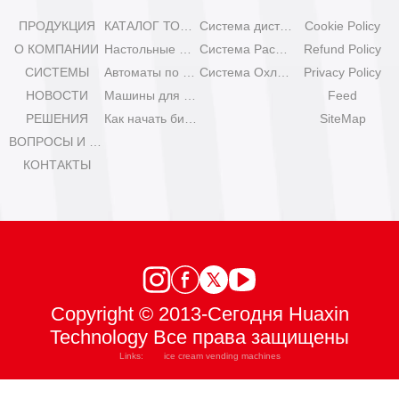
ПРОДУКЦИЯ
КАТАЛОГ ТОРГОВЫХ АВТОМАТОВ
Система дистанционного управления
Cookie Policy
О КОМПАНИИ
Настольные мини-машины для мороженого
Система Расширения
Refund Policy
СИСТЕМЫ
Автоматы по продаже мороженого Olala
Система Охлаждения
Privacy Policy
НОВОСТИ
Машины для мороженого IYogurt
Feed
РЕШЕНИЯ
Как начать бизнес с автоматами мороженого?
SiteMap
ВОПРОСЫ И ОТВЕТЫ
КОНТАКТЫ
Copyright © 2013-Сегодня Huaxin
Technology Все права защищены
Links:
ice cream vending machines