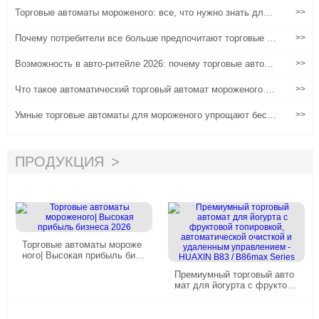
Торговые автоматы мороженого: все, что нужно знать для у
>>
спеха
Почему потребители все больше предпочитают торговые а
>>
втоматы мороженого традиционным вариантам
Возможность в авто-ритейле 2026: почему торговые автома
>>
ты для мороженого и замороженного йогурта являются ваш
им лучшим инвестиционным выбором
Что такое автоматический торговый автомат мороженого и
>>
как он работает?
Умные торговые автоматы для мороженого упрощают бесп
>>
илотную работу с помощью многочисленных платежей
ПРОДУКЦИЯ
Торговые автоматы мороже
ного| Высокая прибыль бизн
еса 2026
Премиумный торговый авто
мат для йогурта с фруктово
й топировкой, автоматическ
ой очисткой и удаленным уп
равлением - HUAXIN B83 /