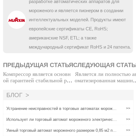
разработке автоматических аппаратов для
мороженого и является пионером в создании
интеллектуальных моделей. Продукты имеют
европейские сертификаты CE, RoHS;
американские NSF, ETL; а также
международный сертификат RoHS и 24 патента.
ПРЕДЫДУЩАЯ СТАТЬЯ
СЛЕДУЮЩАЯ СТАТЬ
Компрессор является основн
Является ли полностью а
ой гарантией стабильной раб
оматизированная машина
оты торговых автоматов мор
ля мороженого бизнес-пр
оженого
приятием Surefire?Откры
БЛОГ
ет исти
Устранение неисправностей в торговых автоматах морожен
>>
ого
Использует ли торговый автомат мороженого электричеств
>>
о?
Умный торговый автомат мороженого размером 0,85 м2 поб
>>
еждает дорогостоящие традиционные магазины