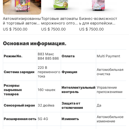
Автоматизированны
Торговые автоматы
Бизнес-возможност
й торговый автомат
мороженого оптов
ь для европейских
для мороженого: бу
ые для европейски
операторов, инвест
US $ 7500.00
US $ 7500.00
US $ 7500.00
дущее беспилотной
х дистрибьюторов,
оров, дистрибьюто
розничной торговл
операторов торгов
ров и партнеров по
и
ых продаж, розничн
локациям с высоки
Основная информация.
ых сетей, торговых
м трафиком
центров, аэропорто
B83 Макс
в и туристических д
Режим No.
Оплата
Multi Payment
B84 B85 B86
остопримечательно
стей
220 В
Автомобильная
Система зарядки
переменного
Функция
очистка
тока
Резервы
Интеллектуальный
Управление
сырьевых
160 чашек
контроль
приложениями
товаров
Защита от
Сенсорный экран
32 дюйма
Да
отключения
Автомобильное
Расширенная сеть
5G 4G
Изменить
изменение