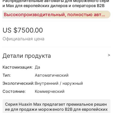
Распределительные автоматы для мороженого сери
и Max для европейских дилеров и операторов B2B
Высокопроизводительный, полностью автоматический торговый автомат с мягким обслуживанием, предназначенный для европейских дистрибьюторов и партнеров, ищущих масштабируемую оптовую торговлю, поддержку операторов и развертывание на местном рынке
US $7500.00
Официальная цена
Детали продукта
>
Кастомизация:
Да
Тип:
Автоматический
Экологический:
Внутренний / наружный
Состояние:
Коммерческий
Серия Huaxin Max предлагает премиальное решен
ие для продажи мороженого B2B для европейских