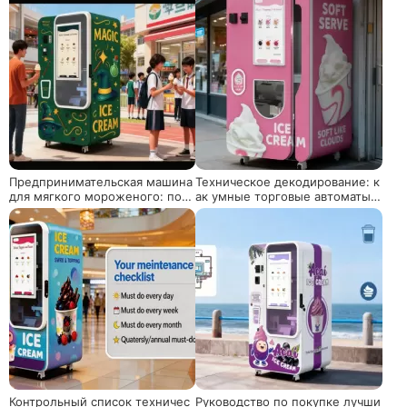
Предпринимательская машина
Техническое декодирование: к
для мягкого мороженого: пол
ак умные торговые автоматы
ностью автоматическое решен
мороженого восстанавливают
ие для прибыли даже для начи
коммерческую отдачу с помощ
нающих
ью 5-секундного быстрого охл
аждения и облачной ОС
Контрольный список техничес
Руководство по покупке лучши