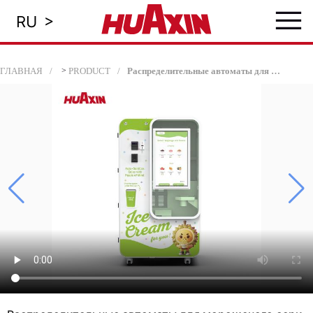
≡
>
RU
ГЛАВНАЯ
>
PRODUCT
Распределительные автоматы для мороженого серии Max для европейских дилеров и операторов B2B