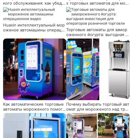
кого обслуживания: как убедит
х торговых автоматов для мор
ься, что ваш торговый автомат
оженого в продаже в 2025 год
для мороженого работает 24 /
у
7
Huaxin интеллектуальный мор
Торговые автоматы для замор
оженое автомашины операцио
оженного йогурта: выгодная и
нное видео
нвестиция для операторов роз
ничной торговли
Как автоматические торговые
Почему выбирать торговый авт
автоматы мороженого помога
омат для мороженого над тра
ют МСП выйти на рынок моро
диционным?
женого с низким риском