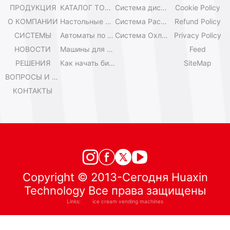
ПРОДУКЦИЯ
КАТАЛОГ ТОРГОВЫХ АВТОМАТОВ
Система дистанционного управления
Cookie Policy
О КОМПАНИИ
Настольные мини-машины для мороженого
Система Расширения
Refund Policy
СИСТЕМЫ
Автоматы по продаже мороженого Olala
Система Охлаждения
Privacy Policy
НОВОСТИ
Машины для мороженого IYogurt
Feed
РЕШЕНИЯ
Как начать бизнес с автоматами мороженого?
SiteMap
ВОПРОСЫ И ОТВЕТЫ
КОНТАКТЫ
Copyright © 2013-Сегодня Huaxin
Technology Все права защищены
Links:
ice cream vending machines