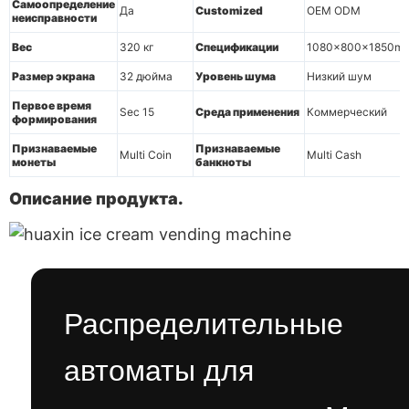
Самоопределение
Да
Customized
OEM ODM
неисправности
Вес
320 кг
Спецификации
1080x800x1850m
Размер экрана
32 дюйма
Уровень шума
Низкий шум
Первое время
Sec 15
Среда применения
Коммерческий
формирования
Признаваемые
Признаваемые
Multi Coin
Multi Cash
монеты
банкноты
Описание продукта.
Распределительные
автоматы для