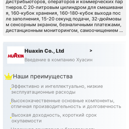
дистрибьюторов, операторов и коммерческих пар
тнеров.С 20-литровым цилиндром для смешивани
я, 160-кубок хранения, 160-180-кубок выхода пос
ле заполнения, 15-20 секунд подачи, 32-дюймовы
м сенсорным экраном, безналичными платежами,
дистанционным мониторингом, самоочищением и
индивидуальным брендингом, серия Max позволяе
т дилерам предоставлять полное решение для тор
говых центров, аэропортов, железнодорожных ст
Huaxin Co., Ltd
>
анций, супермаркетов, школ, тематических парко
в и туристических достопримечательностей. Hua
Введение в компанию Хуасин
xin поддерживает дистрибьюторов с настройкой
OEM / ODM, техническим обучением, запасными ч
Наши преимущества
астями и руководством по развертыванию бизнес
а, помогая партнерам эффективно масштабироват
Эффективно и интеллектуально, низкие
ь на европейском рынке.
эксплуатационные расходы
Высококачественные основные компоненты,
отличная производительность и долговечность
Высокая доходность, короткий срок
окупаемости