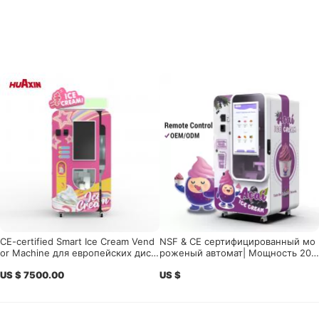
CE-certified Smart Ice Cream Vend
NSF & CE сертифицированный мо
or Machine для европейских дист
роженый автомат| Мощность 20
рибьюторов, операторов розничн
л, самоочистка 24 / 7
US $ 7500.00
US $
ых продаж и розничных торговых
пунктов с высоким трафиком