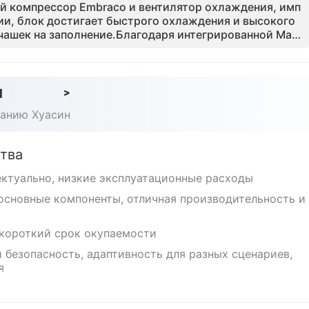
й компрессор Embraco и вентилятор охлаждения, имп
ии, блок достигает быстрого охлаждения и высокого
чашек на заполнение.Благодаря интегрированной Mast
ониторинга и системе самоочистки одним прикоснове
е проблемы оператора, такие как гигиена и техническ
ашина, разработанная для торговых центров, аэропор
ерживает более 59 комбинаций вкусов, обеспечивая 6
d
>
ичный период окупаемости в 3 - 4 месяца.
панию Хуасин
тва
ектуально, низкие эксплуатационные расходы
основные компоненты, отличная производительность и
 короткий срок окупаемости
 безопасность, адаптивность для разных сценариев,
я