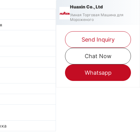
Huaxin Co., Ltd
Умная Торговая Машина для
Мороженого
я
Send Inquiry
Chat Now
Whatsapp
жка