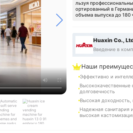
льзуя профессиональны
ортированный в Герман
объема выпуска до 180 
er OS для удаленного м
нием он решает основны
ое обслуживание.Эта м
тов и спортзалов, подд
Huaxin Co., Lt
5% валовой маржи и тип
Введение в ком
Наши преимущес
Эффективно и интелл
Высококачественные 
долговечность
Высокая доходность,
Надежная санитария и
высокая кастомизаци