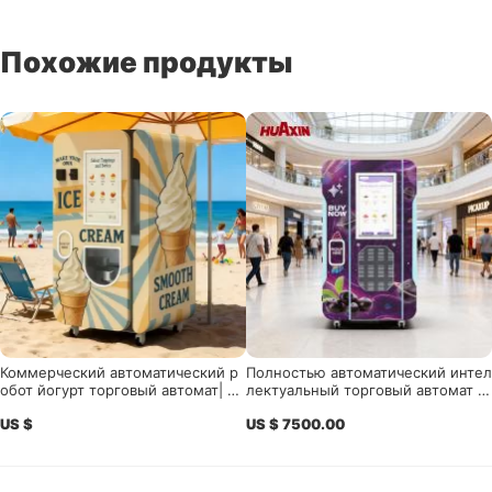
Похожие продукты
Коммерческий автоматический р
Полностью автоматический интел
обот йогурт торговый автомат| H
лектуальный торговый автомат м
UAXIN Smart десерт решения
ороженого: 24/7 беспризорное р
US $
US $ 7500.00
ешение для розничной торговли
в местах с высоким уровнем траф
ика