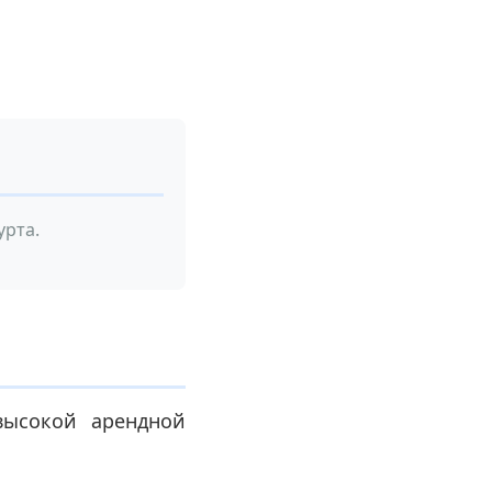
рта.
высокой арендной