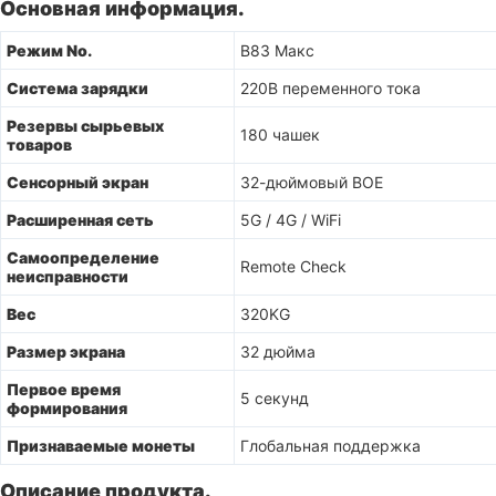
Основная информация.
Режим No.
B83 Макс
Система зарядки
220В переменного тока
Резервы сырьевых
180 чашек
товаров
Сенсорный экран
32-дюймовый BOE
Расширенная сеть
5G / 4G / WiFi
Самоопределение
Remote Check
неисправности
Вес
320KG
Размер экрана
32 дюйма
Первое время
5 секунд
формирования
Признаваемые монеты
Глобальная поддержка
Описание продукта.