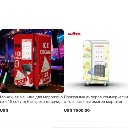
Монечная машина для морожено
Программа дилеров коммерчески
го - 15 секунд быстрого подачи, и
х торговых автоматов мороженог
нтеллектуальное дистанционное
о для европейских дистрибьютор
US $
US $ 7500.00
управление| HUAXIN
ов оборудования, торговых компа
ний и местных партнеров по обсл
уживанию