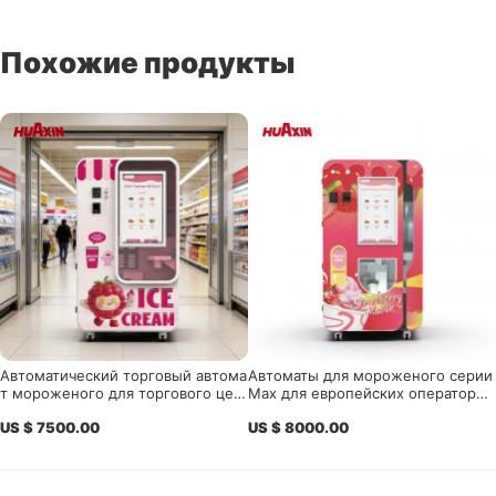
Похожие продукты
Автоматический торговый автома
Автоматы для мороженого серии
т мороженого для торгового цен
Max для европейских операторо
тра| Высокий ROI самообслужива
в, дистрибьюторов, торговых цен
US $ 7500.00
US $ 8000.00
ние мороженое машина 2026
тров, аэропортов и туристически
х достопримечательностей