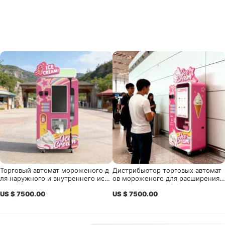
Торговый автомат мороженого д
Дистрибьютор торговых автомат
ля наружного и внутреннего испо
ов мороженого для расширения
льзования| Высокопроизводитель
бизнеса Smart Soft Serve
US $ 7500.00
US $ 7500.00
ный десертный автомат самообсл
уживания