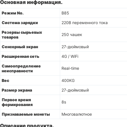
Основная информация.
Режим No.
B85
Система зарядки
220В переменного тока
Резервы сырьевых
250 чашек
товаров
Сенсорный экран
27-дюймовый
Расширенная сеть
4G / WiFi
Самоопределение
Real-time
неисправности
Вес
400KG
Размер экрана
27-дюймовый
Первое время
8s
формирования
Признаваемые монеты
Многовалютное
Описание продукта.