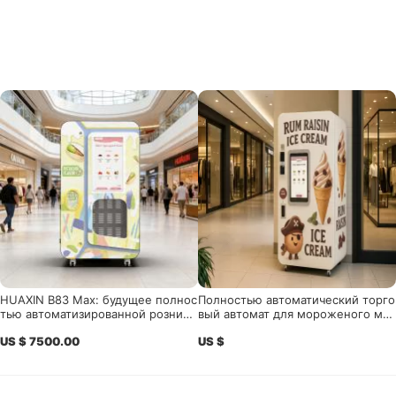
HUAXIN B83 Max: будущее полнос
Полностью автоматический торго
тью автоматизированной розничн
вый автомат для мороженого мяг
ой продажи мороженого
кого сервиса - 24 / 7 коммерческ
US $ 7500.00
US $
ий класс с системой удаленного у
правления