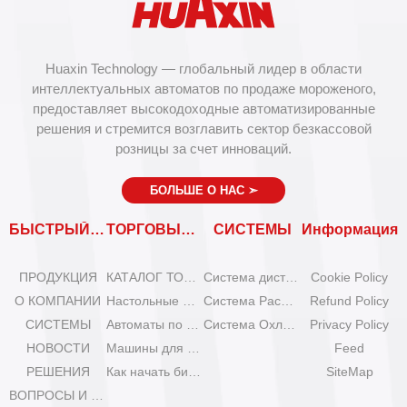
Huaxin Technology — глобальный лидер в области
интеллектуальных автоматов по продаже мороженого,
предоставляет высокодоходные автоматизированные
решения и стремится возглавить сектор безкассовой
розницы за счет инноваций.
БОЛЬШЕ О НАС
➣
БЫСТРЫЙ ВХОД
ТОРГОВЫЕ АВТОМАТЫ
СИСТЕМЫ
Информация
ПРОДУКЦИЯ
КАТАЛОГ ТОРГОВЫХ АВТОМАТОВ
Система дистанционного управления
Cookie Policy
О КОМПАНИИ
Настольные мини-машины для мороженого
Система Расширения
Refund Policy
СИСТЕМЫ
Автоматы по продаже мороженого Olala
Система Охлаждения
Privacy Policy
НОВОСТИ
Машины для мороженого IYogurt
Feed
РЕШЕНИЯ
Как начать бизнес с автоматами мороженого?
SiteMap
ВОПРОСЫ И ОТВЕТЫ