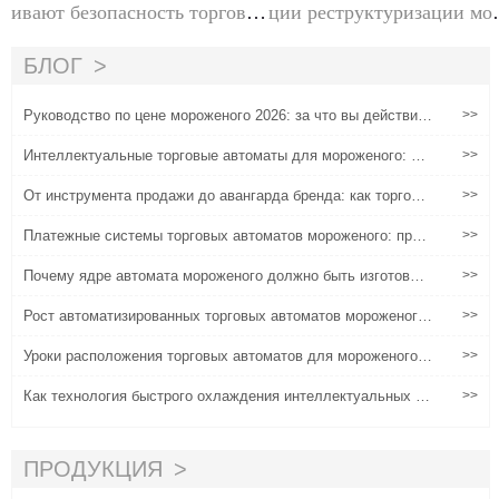
ивают безопасность торговы
ции реструктуризации мо
х автоматов мороженого
женое розничная торгов
(
БЛОГ
Руководство по цене мороженого 2026: за что вы действите
>>
льно платите?
Интеллектуальные торговые автоматы для мороженого: ос
>>
новные технологии, операционные стратегии и анализ рент
абельности
От инструмента продажи до авангарда бренда: как торговы
>>
е автоматы становятся новой точкой контакта для брендо
в?
Платежные системы торговых автоматов мороженого: прак
>>
тические конструкции, совместимые с различными сценари
ями
Почему ядре автомата мороженого должно быть изготовле
>>
но из пищевых материалов?
Рост автоматизированных торговых автоматов мороженого
>>
в мировой розничной отрасли
Уроки расположения торговых автоматов для мороженого м
>>
ягкого сервиса: чему научились операторы после их первы
х сайтов
Как технология быстрого охлаждения интеллектуальных то
>>
рговых автоматов мороженого изменяет модель прибыли в
сценариях с высоким трафиком?
ПРОДУКЦИЯ