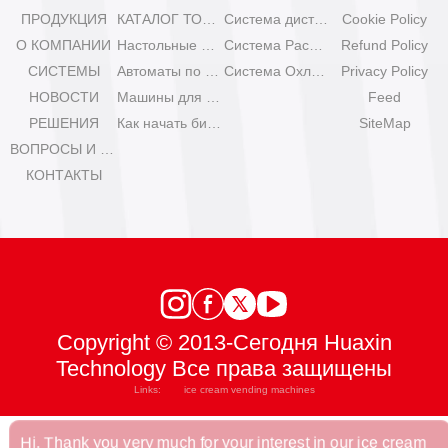
ПРОДУКЦИЯ
КАТАЛОГ ТОРГОВЫХ АВТОМАТОВ
Система дистанционного управления
Cookie Policy
О КОМПАНИИ
Настольные мини-машины для мороженого
Система Расширения
Refund Policy
СИСТЕМЫ
Автоматы по продаже мороженого Olala
Система Охлаждения
Privacy Policy
НОВОСТИ
Машины для мороженого IYogurt
Feed
РЕШЕНИЯ
Как начать бизнес с автоматами мороженого?
SiteMap
ВОПРОСЫ И ОТВЕТЫ
КОНТАКТЫ
Copyright © 2013-Сегодня Huaxin
Technology Все права защищены
Links:
ice cream vending machines
Hi, Thank you very much for your interest in our ice cream