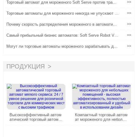
Торговый автомат для мороженого Soft Serve против тради
>>
ционного мороженого магазина: сравнение прибыли и затра
т
Торговые автоматы для мороженого никогда не упускают ка
>>
ждого клиента
Почему скорость распределения мороженого в автоматиче
>>
ских торговых автоматах сильно влияет на реальный опыт?
Самый прибыльный бизнес автоматов: Soft Serve Robot Ven
>>
ding Machine
Могут ли торговые автоматы мороженого зарабатывать ден
>>
ьги?
ПРОДУКЦИЯ
Высокоэффективный автом
Компактный торговый автом
атический торговый автомат
ат мороженого для небольш
мягкого сервиса: 24 / 7 умно
их помещений - высокая эф
е решение для розничной то
фективность, полностью ав
рговли для коммерческих м
томатизированный и удобны