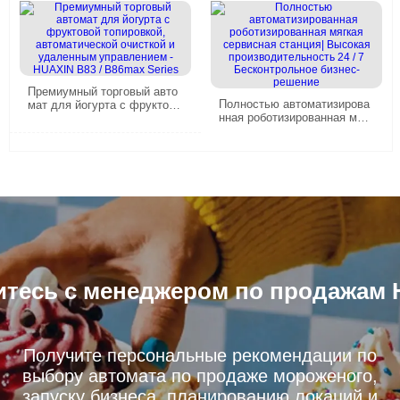
ест с высоким трафиком
й в использовании дизайн
Премиумный торговый авто
Полностью автоматизирова
мат для йогурта с фруктово
нная роботизированная мягк
й топировкой, автоматическ
ая сервисная станция| Высо
ой очисткой и удаленным уп
кая производительность 24
равлением - HUAXIN B83 /
/ 7 Бесконтрольное бизнес-р
B86max Series
ешение
тесь с менеджером по продажам 
Получите персональные рекомендации по
выбору автомата по продаже мороженого,
запуску бизнеса, планированию локаций и