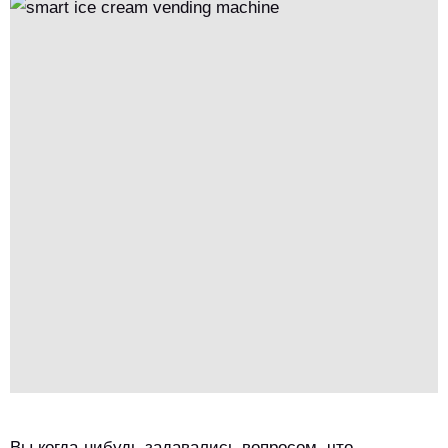
быструю и гигиеническую заказку и оплату.Благодаря
механизмам самоочистки и быстрому обслуживанию в
течение 20 секунд они обеспечивают постоянное качество и
удобство, идеально подходят для мест с высоким уровнем
трафика.Это инженерия, которая превращает сырьевые
ингредиенты в замороженную радость, без усилий.
Вы когда-нибудь задавались вопросом, что