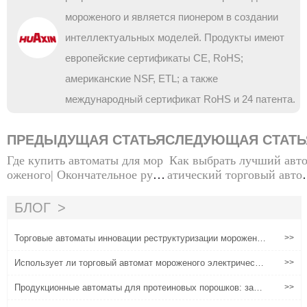
мороженого и является пионером в создании
интеллектуальных моделей. Продукты имеют
европейские сертификаты CE, RoHS;
американские NSF, ETL; а также
международный сертификат RoHS и 24 патента.
ПРЕДЫДУЩАЯ СТАТЬЯ
СЛЕДУЮЩАЯ СТАТЬ
Где купить автоматы для мор
Как выбрать лучший авт
оженого| Окончательное руко
атический торговый авто
водство поставщиков
т мороженого: руководст
для покупате
БЛОГ
Торговые автоматы инновации реструктуризации морожено
>>
е розничная торговля (2)
Использует ли торговый автомат мороженого электричеств
>>
о?
Продукционные автоматы для протеиновых порошков: заде
>>
йствование рынка фитнес-питания