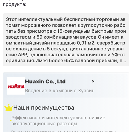
продукта:
Этот интеллектуальный беспилотный торговый ав
томат мороженого позволяет круглосуточно рабо
тать без присмотра с 15-секундным быстрым прои
зводством и 59 комбинациями вкусов.Он имеет к
омпактный дизайн площадью 0,91 м2, сверхбыстр
ое охлаждение в 5 секунд, дистанционное управл
ение APP, одноключательная самоочистка и УФ-ст
ерилизация.Имея более 65% валовой прибыли, пе
риод окупаемости 3 - 4 месяцев, он идеально под
ходит для торговых центров, школ и живописных
мест, поддерживаемый 1-летней гарантией и круг
Huaxin Co., Ltd
>
лосуточной технической поддержкой.
Введение в компанию Хуасин
Наши преимущества
Эффективно и интеллектуально, низкие
эксплуатационные расходы