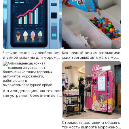
Четыре основных особенност
Как ночный режим автоматиче
и умной машины для морожен
ских торговых автоматов моро
ого
женого балансирует экономи
ю энергии и продажи?
Антиконденсационная техноло
гия устраняет болезненные то
чки торговых автоматов моро
женого, работающих в высоко
температурной среде
Стоимость доставки и общая с
тоимость импорта мороженог