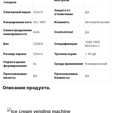
контроль
товаров
Защита от
Сенсорный экран
32inch
Да
отключения
Расширенная сеть
4G / WiFi
Изменить
Автоматический
Самоопределение
Auto
Customized
Да
неисправности
1080 1850
Вес
320KG
Спецификация
800mm××
Размер экрана
32inch
Уровень шума
< 45 дБ
Первое время
5s
Среда применения
Коммерческий
формирования
Признаваемые
Признаваемые
Да
Да
монеты
банкноты
Описание продукта.