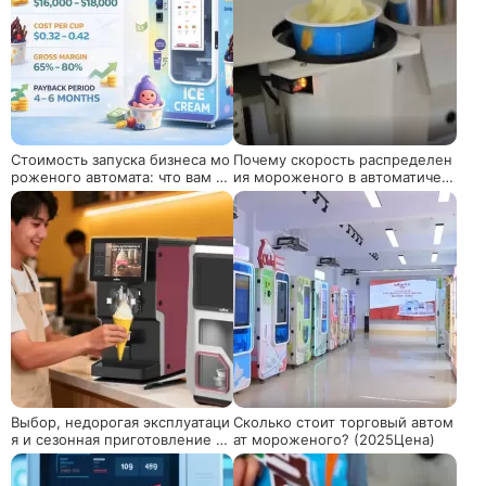
Стоимость запуска бизнеса мо
Почему скорость распределен
роженого автомата: что вам де
ия мороженого в автоматичес
йствительно нужно бюджет
ких торговых автоматах сильн
о влияет на реальный опыт?
Выбор, недорогая эксплуатаци
Сколько стоит торговый автом
я и сезонная приготовление м
ат мороженого? (2025Цена)
ороженого для малого бизнес
а