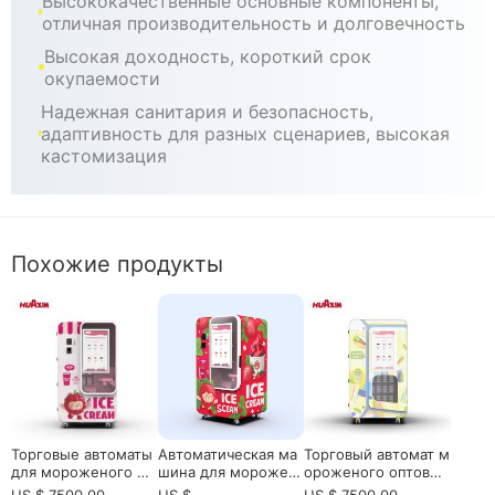
Высококачественные основные компоненты,
отличная производительность и долговечность
Высокая доходность, короткий срок
окупаемости
Надежная санитария и безопасность,
адаптивность для разных сценариев, высокая
кастомизация
Похожие продукты
Торговые автоматы
Автоматическая ма
Торговый автомат м
для мороженого дл
шина для морожен
ороженого оптовой
я европейских опер
ого для коммерчес
продажи для оптов