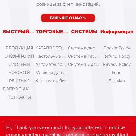
розницы за счет инноваций.
БОЛЬШЕ О НАС
➣
БЫСТРЫЙ ВХОД
ТОРГОВЫЕ АВТОМАТЫ
СИСТЕМЫ
Информация
ПРОДУКЦИЯ
КАТАЛОГ ТОРГОВЫХ АВТОМАТОВ
Система дистанционного управления
Cookie Policy
О КОМПАНИИ
Настольные мини-машины для мороженого
Система Расширения
Refund Policy
СИСТЕМЫ
Автоматы по продаже мороженого Olala
Система Охлаждения
Privacy Policy
НОВОСТИ
Машины для мороженого IYogurt
Feed
РЕШЕНИЯ
Как начать бизнес с автоматами мороженого?
SiteMap
ВОПРОСЫ И ОТВЕТЫ
КОНТАКТЫ
Thank you very much for your interest in our ice
m vending machine. I am your project consultant
welcome to contact me.